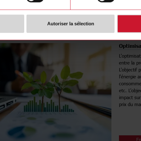
En
Autoriser la sélection
Optimisa
L'optimisat
entre la pr
L'objectif
l'énergie a
consommer 
etc. L'obje
impact sur
prix du ma
En