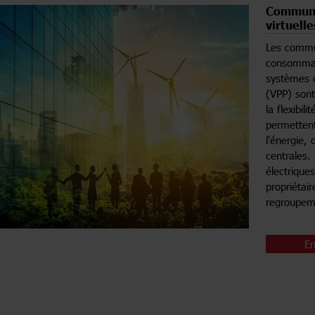
Communau
virtuelle
Les commun
consommati
systèmes d
(VPP) sont
la flexibil
permettent
l'énergie, 
centrales.
électriques
propriétai
regroupem
En