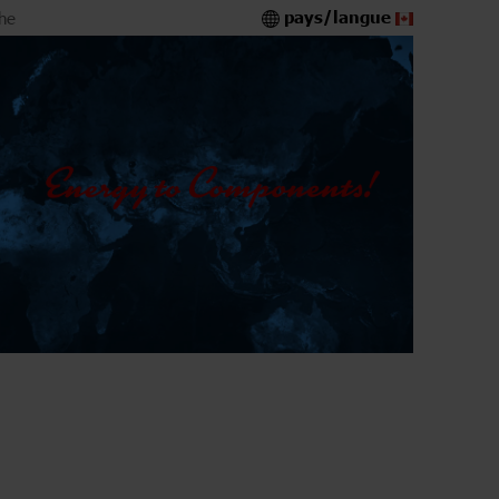
pays/langue
he