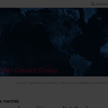
recherc
arlo Gavazzi Group
Accueil
Applications marchés
Ressources énergétiques distribuées
ns marchés