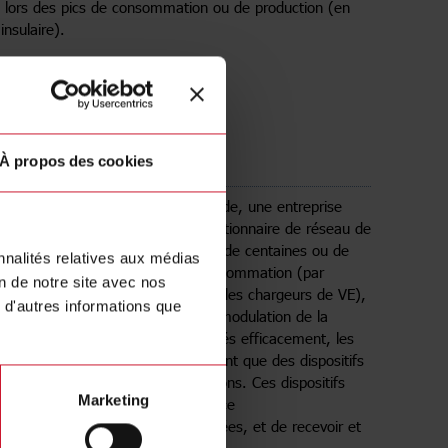
e lors des pics de consommation ou de production (en
nsulaire).
 savoir plus
À propos des cookies
 à la demande
rogramme de réponse à la demande, une entreprise
r) négocie un contrat avec un gestionnaire de réseau de
n (GRD) pour "vendre" la flexibilité de centaines ou de
nnalités relatives aux médias
installations, soit du côté de la consommation (par
on de notre site avec nos
modulation des systèmes CVC ou des chargeurs de VE),
 d'autres informations que
té de la production (par exemple, modulation de la
 photovoltaïque). Pour être déployés efficacement, les
 de réponse à la demande exigent que des dispositifs
allés localement dans les installations. Ces dispositifs
Marketing
re capables de mesurer la puissance
produite, de partager des données, et de recevoir et
r des commandes à distance.