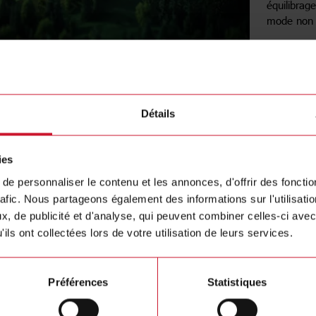
équilibrag
mode non i
En
Détails
Réponse
Dans un p
ies
(agrégateu
distributio
e personnaliser le contenu et les annonces, d'offrir des fonctio
milliers d'
rafic. Nous partageons également des informations sur l'utilisati
exemple, 
, de publicité et d'analyse, qui peuvent combiner celles-ci avec
soit du cô
ils ont collectées lors de votre utilisation de leurs services.
production
programmes
soient inst
Préférences
Statistiques
doivent êt
consommée/
d'exécute