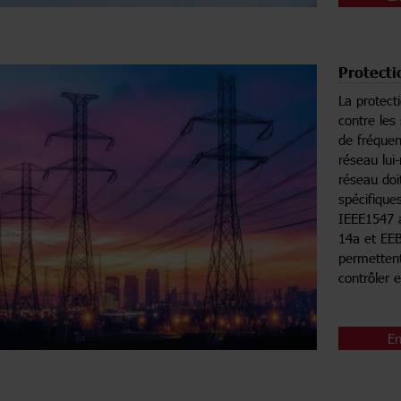
Protecti
La protect
contre les
de fréquen
réseau lui
réseau doi
spécifique
IEEE1547 a
14a et EEB
permettent
contrôler 
En