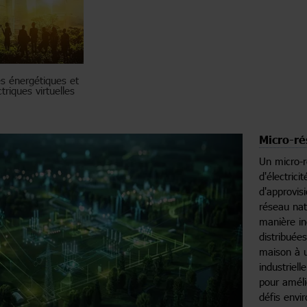
 énergétiques et
triques virtuelles
Micro-r
Un micro-
d'électric
d'approvis
réseau nat
manière in
distribuées
maison à 
industriel
pour améli
défis envi