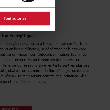
 savoir plus
Tout autoriser
tion énergétique
ion énergétique consiste à trouver le meilleur équilibre
oduction locale d'énergie, la génération et le stockage.
 peut varier : maximiser l'autoconsommation, fournir de
u réseau lorsque les tarifs sont les plus élevés, ou
l'énergie du réseau lorsque les tarifs sont les plus bas,
ctif global est de maximiser le flux d'énergie locale sans
 le réseau, tout en tenant compte des incitations, des
rché et des réglementations.
 savoir plus