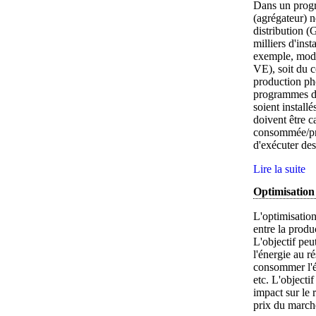
Dans un progr
(agrégateur) n
distribution (
milliers d'ins
exemple, modu
VE), soit du c
production pho
programmes de
soient installé
doivent être c
consommée/pro
d'exécuter de
Lire la suite
Optimisation
L'optimisation
entre la produ
L'objectif peu
l'énergie au ré
consommer l'én
etc. L'objecti
impact sur le 
prix du marché