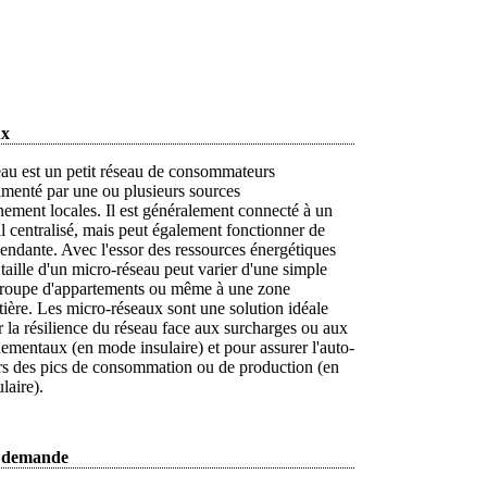
ux
au est un petit réseau de consommateurs
alimenté par une ou plusieurs sources
ement locales. Il est généralement connecté à un
l centralisé, mais peut également fonctionner de
endante. Avec l'essor des ressources énergétiques
a taille d'un micro-réseau peut varier d'une simple
roupe d'appartements ou même à une zone
ntière. Les micro-réseaux sont une solution idéale
 la résilience du réseau face aux surcharges ou aux
ementaux (en mode insulaire) et pour assurer l'auto-
ors des pics de consommation ou de production (en
laire).
a demande