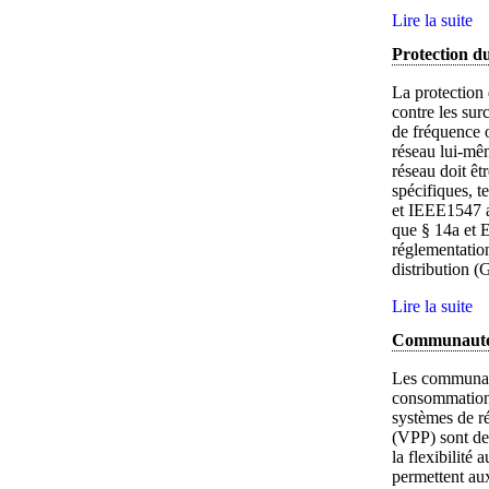
Lire la suite
Protection d
La protection 
contre les sur
de fréquence o
réseau lui-mê
réseau doit êt
spécifiques, 
et IEEE1547 a
que § 14a et 
réglementation
distribution (
Lire la suite
Communautés é
Les communaut
consommation l
systèmes de ré
(VPP) sont des
la flexibilité 
permettent aux