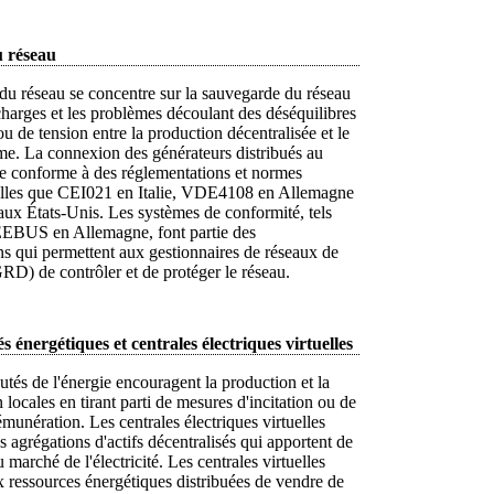
u réseau
du réseau se concentre sur la sauvegarde du réseau
charges et les problèmes découlant des déséquilibres
u de tension entre la production décentralisée et le
me. La connexion des générateurs distribués au
re conforme à des réglementations et normes
telles que CEI021 en Italie, VDE4108 en Allemagne
ux États-Unis. Les systèmes de conformité, tels
EEBUS en Allemagne, font partie des
s qui permettent aux gestionnaires de réseaux de
GRD) de contrôler et de protéger le réseau.
nergétiques et centrales électriques virtuelles
és de l'énergie encouragent la production et la
ocales en tirant parti de mesures d'incitation ou de
munération. Les centrales électriques virtuelles
 agrégations d'actifs décentralisés qui apportent de
au marché de l'électricité. Les centrales virtuelles
 ressources énergétiques distribuées de vendre de