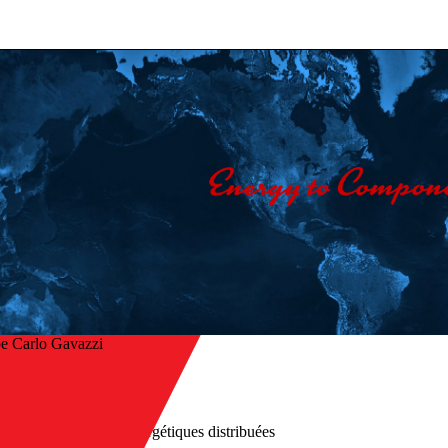
e Carlo Gavazzi
Accueil
/
ur
Industries
/
Ressources énergétiques distribuées