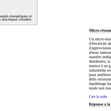
utés énergétiques et
s électriques virtuelles
Micro-résea
Un micro-rése
d'électricité 
d'approvisionn
réseau nationa
manière indép
distribuées, l
maison à un g
industrielle e
pour améliorer
défis environn
équilibrage l
mode non insu
Lire la suite
Réponse à l