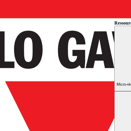
Industrie
Ressourc
Micro-r