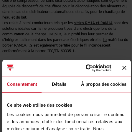
Outre le compresseur, certains distributeurs automatiques sont également
équipés de dispositifs de chauffage pour la décongélation des aliments ou,
dans le cas des distributeurs automatiques de café, pour le chauffage de
l'eau et du lait.
Les relais à semi-conducteurs tels que les
séries RM1A et RAM1A
sont des
solutions idéales car ils ne produisent pas d'arc électrique lors de la
commutation de la charge. De plus, leur profil bas leur permet de
s'intégrer facilement dans les panneaux électriques étroits.
Le
matériau du
boîtier
RAM1A...G
est également certifié pour le fil incandescent
conformément à la norme IEC/EN 60335-1.
Sélectionnez un produit
Consentement
Détails
À propos des cookies
Ce site web utilise des cookies
Les cookies nous permettent de personnaliser le contenu
et les annonces, d'offrir des fonctionnalités relatives aux
médias sociaux et d'analyser notre trafic. Nous