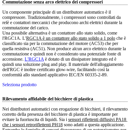
Commutazione senza arco elettrico dei compressori
Un componente principale di un distributore automatico è il
compressore. Tradizionalmente, i compressori sono controllati da
relè e contattori meccanici che producono archi elettrici durante la
commutazione del carico.
Una possibile alternativa è un contattore allo stato solido, come
l'RGC1A. L'
RGC1A è un contattore allo stato solido a 1 polo
che è
classificato sia per la commutazione del motore (AC53) che per
quella resistiva (AC51). Non produce alcun arco elettrico durante la
commutazione e quindi non è considerato una potenziale fonte di
accensione.
L'RGC1A
è dotato di un dissipatore integrato ed è
quindi una soluzione plug and play. Il materiale dell'alloggiamento
dell'RGC è inoltre certificato glow-wire, facilitando così la
conformità allo standard applicativo IEC/EN 60335-2-89.
Seleziona prodotto
Rilevamento affidabile del bicchiere di plastica
Nei distributori automatici con erogazione di bicchieri, il rilevamento
corretto della presenza del bicchiere di plastica è importante per
evitare la fuoriuscita di liquidi. Sia i
sensori riflettenti diffusivi PA18 
che i sensori retroriflettenti PH18
sono adatti a questa applicazione.
Entrambe le famiglie di sensori dispongono di un potenziometro per