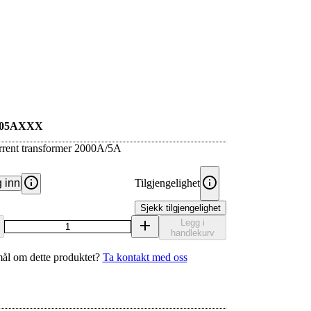
005AXXX
rrent transformer 2000A/5A
 inn
Tilgjengelighet
Sjekk tilgjengelighet
Legg i
handlekurv
ål om dette produktet?
Ta kontakt med oss