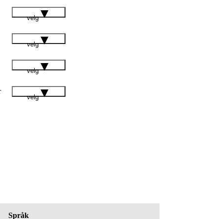
velg
velg
velg
r
velg
Språk