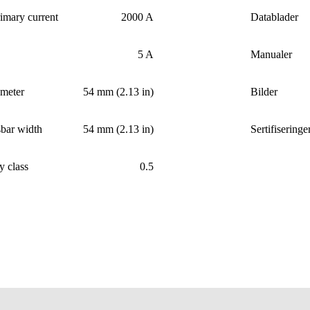
imary current
2000 A
Datablader
5 A
Manualer
ameter
54 mm (2.13 in)
Bilder
bar width
54 mm (2.13 in)
Sertifiseringe
y class
0.5