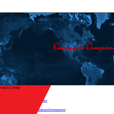
avazzi Group
Hjem
/
Produkter
/
ke til oversikt
Strømtransformatorer