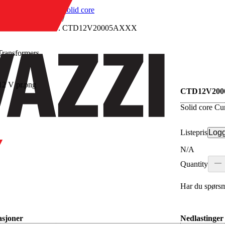
/
Solid core
/
CTD12V20005AXXX
Transformers
re
CTD12V20
Solid core Cu
Listepris
Logg
N/A
Quantity
Har du spørsm
asjoner
Nedlastinger