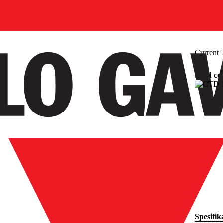
Current 
Solid co
Spesifik