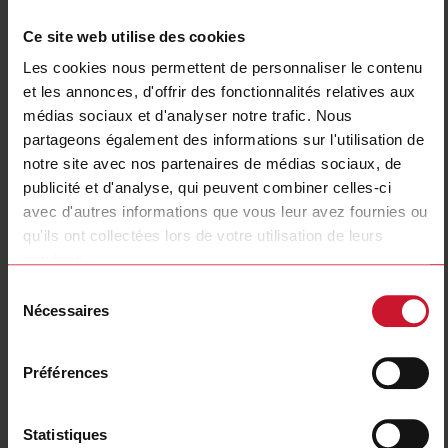
Ce site web utilise des cookies
Les cookies nous permettent de personnaliser le contenu
et les annonces, d'offrir des fonctionnalités relatives aux
médias sociaux et d'analyser notre trafic. Nous
partageons également des informations sur l'utilisation de
notre site avec nos partenaires de médias sociaux, de
CF30A20024
publicité et d'analyse, qui peuvent combiner celles-ci
Power Electromechanical Relays series, 30A 277VAC/30VDC,
avec d'autres informations que vous leur avez fournies ou
Fast-on terminals, Panel Mounting, DPST (2 Normally Open
qu'ils ont collectées lors de votre utilisation de leurs
contacts), Coil voltage 24VAC
services.
Sélection
Contactez nous
Acheter
Nécessaires
du
Spécifications
consentement
Rated control supply voltage Us at
Préférences
24 V ... 24 V
AC 50HZ
Rated control supply voltage Us at
0 V ... 0 V
DC
Statistiques
Nominal current
30 A