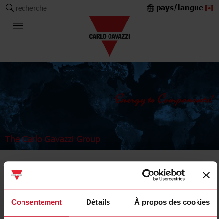
pays/langue
recherche
The Carlo Gavazzi Group
Industrial Relays and Sockets
Power relays
Consentement
Détails
À propos des cookies