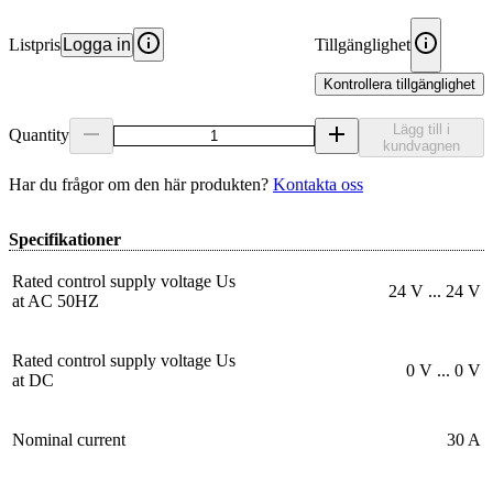
Listpris
Logga in
Tillgänglighet
Kontrollera tillgänglighet
Lägg till i
Quantity
kundvagnen
Har du frågor om den här produkten?
Kontakta oss
Specifikationer
Rated control supply voltage Us
24 V ... 24 V
at AC 50HZ
Rated control supply voltage Us
0 V ... 0 V
at DC
Nominal current
30 A