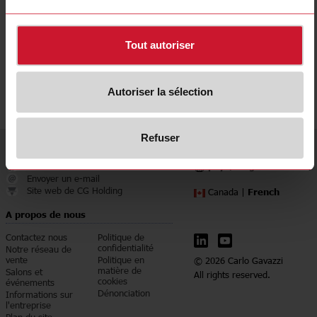
Tout autoriser
Autoriser la sélection
Refuser
Service et contact
Langue
pays/langue
905 542 0979
Envoyer un e-mail
Site web de CG Holding
French
Canada |
A propos de nous
Contactez nous
Politique de
confidentialité
Notre réseau de
vente
Politique en
© 2026 Carlo Gavazzi
matière de
Salons et
All rights reserved.
cookies
événements
Dénonciation
Informations sur
l'entreprise