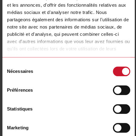
et les annonces, d'offrir des fonctionnalités relatives aux
Caractéristiques techniques
médias sociaux et d'analyser notre trafic. Nous
partageons également des informations sur l'utilisation de
notre site avec nos partenaires de médias sociaux, de
BTM-T10-RSE
publicité et d'analyse, qui peuvent combiner celles-ci
avec d'autres informations que vous leur avez fournies ou
Détails
qu'ils ont collectées lors de votre utilisation de leurs
Fiche technique
services.
Sélection
Nécessaires
du
BTM-T7-RSE
consentement
Détails
Préférences
Fiche technique
Statistiques
BTM-T15-PLUS
Détails
Marketing
Fiche technique