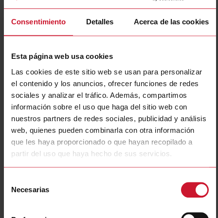
Consentimiento
Detalles
Acerca de las cookies
Esta página web usa cookies
Las cookies de este sitio web se usan para personalizar
el contenido y los anuncios, ofrecer funciones de redes
CON14NFS1MS5
sociales y analizar el tráfico. Además, compartimos
Connection cable, Straight M12 plug Female to Straight M12 plug
información sobre el uso que haga del sitio web con
Male, 4-wire, PVC 5m cable, IP67, Temperature -25 - +80C
nuestros partners de redes sociales, publicidad y análisis
web, quienes pueden combinarla con otra información
Contacte con nosotros
Comprar
que les haya proporcionado o que hayan recopilado a
partir del uso que haya hecho de sus servicios.
Especificaciones
Type of electrical connection, field-
M12
sided
Selección
Type of plug-in contact, field sided
Female (bus)
Necesarias
de
Positioning cable feed, field-sided
Straight
consentimiento
Type of electrical connection, box-
M12
sided