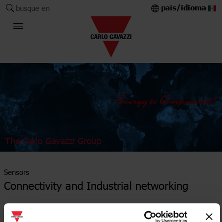
país/idioma
busque en
The Carlo Gavazzi Group
Sensors
Connectivity and Industrial networking