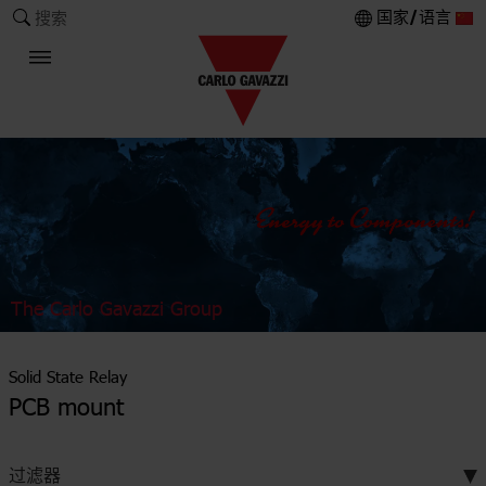
国家/语言
搜索
The Carlo Gavazzi Group
Solid State Relay
PCB mount
过滤器