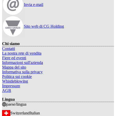
Invia e-mail
Sito web di CG Holding
Chi siamo
Contatti
La nostra rete di vendita
Fiere ed eventi
Informazioni sull'azienda
Mappa del sito
Informativa sulla privacy
Politica sui cookie
Whistleblowing
Impressum
AGB
Lingua
paese/lingua
Switzerland
Italian