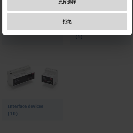
允许选择
拒绝
I/O devices
Connection/branching
devices
(8)
(1)
Interface devices
(10)