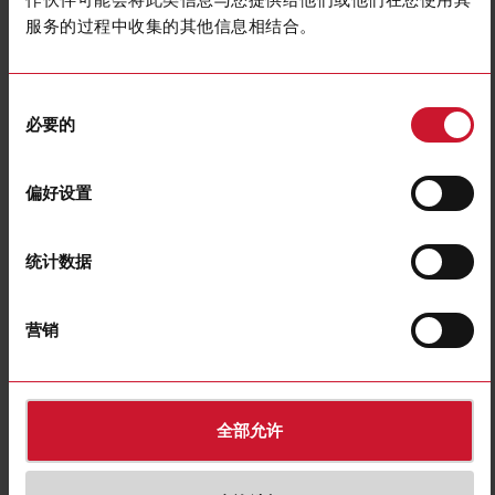
Switch actuators
Analogue input
devices
服务的过程中收集的其他信息相结合。
(20)
(6)
同
必要的
意
选
择
偏好设置
统计数据
Sensors
Accessories
营销
(13)
(3)
全部允许