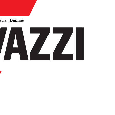
ylä - Dupline