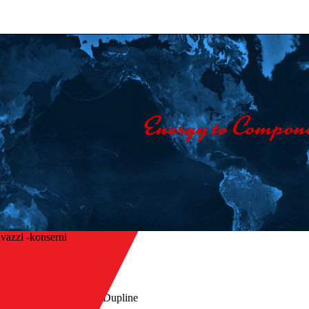
vazzi -konserni
Etusivu
/
isin
Tuotteet
/
Kenttäväylä - Dupline