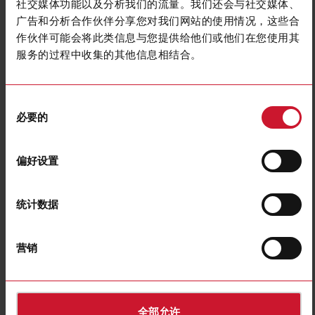
社交媒体功能以及分析我们的流量。我们还会与社交媒体、
详细信息
广告和分析合作伙伴分享您对我们网站的使用情况，这些合
数据表
作伙伴可能会将此类信息与您提供给他们或他们在您使用其
服务的过程中收集的其他信息相结合。
G38000015230
同
详细信息
必要的
意
数据表
选
择
偏好设置
G38000015800
详细信息
统计数据
数据表
营销
G38000016230
详细信息
数据表
全部允许