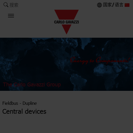
国家/语言
搜索
The Carlo Gavazzi Group
Fieldbus - Dupline
Central devices