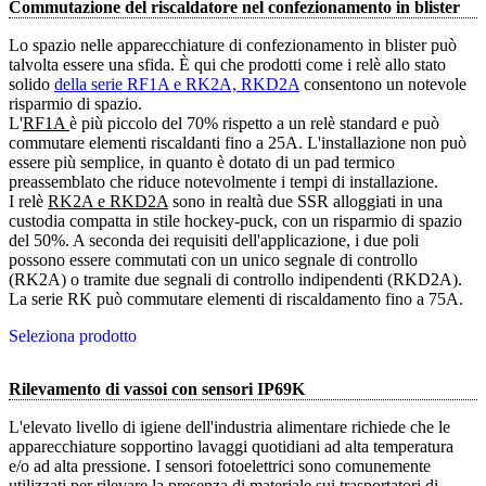
Commutazione del riscaldatore nel confezionamento in blister
Lo spazio nelle apparecchiature di confezionamento in blister può
talvolta essere una sfida. È qui che prodotti come i relè allo stato
solido
della serie RF1A e RK2A, RKD2A
consentono un notevole
risparmio di spazio.
L'
RF1A 
è più piccolo del 70% rispetto a un relè standard e può
commutare elementi riscaldanti fino a 25A. L'installazione non può
essere più semplice, in quanto è dotato di un pad termico
preassemblato che riduce notevolmente i tempi di installazione.
I relè
RK2A e RKD2A
sono in realtà due SSR alloggiati in una
custodia compatta in stile hockey-puck, con un risparmio di spazio
del 50%. A seconda dei requisiti dell'applicazione, i due poli
possono essere commutati con un unico segnale di controllo
(RK2A) o tramite due segnali di controllo indipendenti (RKD2A).
La serie RK può commutare elementi di riscaldamento fino a 75A.
Seleziona prodotto
Rilevamento di vassoi con sensori IP69K
L'elevato livello di igiene dell'industria alimentare richiede che le
apparecchiature sopportino lavaggi quotidiani ad alta temperatura
e/o ad alta pressione. I sensori fotoelettrici sono comunemente
utilizzati per rilevare la presenza di materiale sui trasportatori di