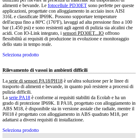
alimenti e bevande. Le
fotocellule PD30ET
sono perfette per queste
applicazioni, progettate con alloggiamento in acciaio inox AISI
316L e classificate IP69K. Possono sopportare temperature
dell'acqua fino a 80ºC (176ºF), lavaggi ad alta pressione fino a 100
bar (1.450 psi) e sono resistenti agli agenti di pulizia sia alcalini che
acidi. Con IO-Link integrato, i
sensori PD30ET...IO
offrono
flessibilità ai requisiti di produzione in evoluzione e monitoraggio
dello stato in tempo reale.
Seleziona prodotto
Rilevamento di vassoi in ambienti difficili
La
 serie di sensori PA18/PH18
è un'altra soluzione per le linee di
trasporto di alimenti e bevande, in quanto può resistere a processi di
pulizia difficili.
La
serie PA18
è conforme ai requisiti stabiliti da Ecolab e ha un
grado di protezione IP69K. Il PA18, progettato con alloggiamento in
ABS M18, è disponibile sia in versione assiale che radiale, mentre il
PH18 è progettato con alloggiamento in ABS quadrato M18, per
adattarsi a diversi requisiti di installazione.
Seleziona prodotto