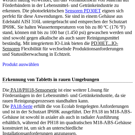
Förderbändern in der Lebensmittel- und Getränkeindustrie zu
erkennen. Die photoelektrischen
Sensoren PD30ET
eignen sich
perfekt für diese Anwendungen. Sie sind in einem Gehäuse aus
Edelstahl AISI 316L untergebracht und entsprechen der Schutzart
IP69K. Sie halten Wassertemperaturen von bis zu 80 ºC (176 ºF)
stand, können mit bis zu 100 bar (1.450 psi) gewaschen werden und
sind sowohl gegen alkalische als auch saure Reinigungsmittel
beständig. Mit integriertem IO-Link bieten die
PD30ET...IO-
Sensoren
Flexibilität für wechselnde Produktionsanforderungen
und Statusüberwachung in Echtzeit.
Produkt auswählen
Erkennung von Tabletts in rauen Umgebungen
Die
 PA18/PH18-Sensorserie
ist eine weitere Lösung für
Förderanlagen in der Lebensmittel- und Getränkeindustrie, da sie
rauen Reinigungsprozessen standhalten kann.
Die
PA18-Serie
erfüllt die von Ecolab festgelegten Anforderungen
und ist in der Schutzart IP69K ausgeführt. Der PA18 im M18-ABS-
Gehäuse ist sowohl in axialer als auch in radialer Ausführung
erhältlich, während der PH18 im quadratischen M18-ABS-Gehäuse
konstruiert ist, um sich an unterschiedliche
Installationsanforderungen anzupassen.