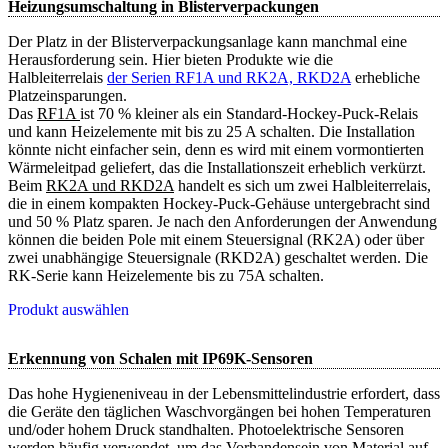
Heizungsumschaltung in Blisterverpackungen
Der Platz in der Blisterverpackungsanlage kann manchmal eine
Herausforderung sein. Hier bieten Produkte wie die
Halbleiterrelais
der Serien RF1A und RK2A, RKD2A
erhebliche
Platzeinsparungen.
Das
RF1A 
ist 70 % kleiner als ein Standard-Hockey-Puck-Relais
und kann Heizelemente mit bis zu 25 A schalten. Die Installation
könnte nicht einfacher sein, denn es wird mit einem vormontierten
Wärmeleitpad geliefert, das die Installationszeit erheblich verkürzt.
Beim
RK2A und RKD2A
handelt es sich um zwei Halbleiterrelais,
die in einem kompakten Hockey-Puck-Gehäuse untergebracht sind
und 50 % Platz sparen. Je nach den Anforderungen der Anwendung
können die beiden Pole mit einem Steuersignal (RK2A) oder über
zwei unabhängige Steuersignale (RKD2A) geschaltet werden. Die
RK-Serie kann Heizelemente bis zu 75A schalten.
Produkt auswählen
Erkennung von Schalen mit IP69K-Sensoren
Das hohe Hygieneniveau in der Lebensmittelindustrie erfordert, dass
die Geräte den täglichen Waschvorgängen bei hohen Temperaturen
und/oder hohem Druck standhalten. Photoelektrische Sensoren
werden häufig verwendet, um das Vorhandensein von Material auf