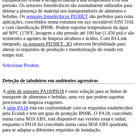
pressão. Os sensores fotoeléctricos são normalmente utilizados para
detetar a presença de material nos transportadores de alimentos e
bebidas. Os
sensores fotoeléctricos PD30ET
são perfeitos para estas
aplicações, concebidos numa estrutura em aço inoxidável AISI 316L
e com classificação IP69K. Podem suportar temperaturas da água
até 80ºC (176ºF, lavagem a alta pressão até 100 bar (1.450 psi) e são
resistentes a agentes de limpeza alcalinos e ácidos. Com IO-Link
integrado,
os sensores PD30ET...IO
oferecem flexibilidade para
alterar os requisitos de produção e monitorização do estado em
tempo real.
Selecionar Produto
Deteção de tabuleiros em ambientes agressivos
A
 série de sensores PA18/PH18
é outra solução para as linhas de
transporte de alimentos e bebidas, uma vez que podem suportar
processos de limpeza exigentes.
A
série PA18
está em conformidade com os requisitos estabelecidos
pela Ecolab e tem um grau de proteção IP69K. O PA18, concebido
numa caixa M18 ABS, está disponível nas versões axial e radial,
enquanto o PH18 foi concebido numa caixa M18 ABS quadrada,
para se adaptar a diferentes requisitos de instalação.