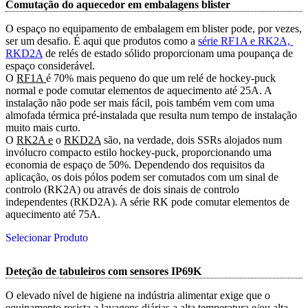
Comutação do aquecedor em embalagens blister
O espaço no equipamento de embalagem em blister pode, por vezes,
ser um desafio. É aqui que produtos como a
série RF1A e RK2A, 
RKD2A
de relés de estado sólido proporcionam uma poupança de
espaço considerável.
O
RF1A 
é 70% mais pequeno do que um relé de hockey-puck
normal e pode comutar elementos de aquecimento até 25A. A
instalação não pode ser mais fácil, pois também vem com uma
almofada térmica pré-instalada que resulta num tempo de instalação
muito mais curto.
O
RK2A e
o
RKD2A
são, na verdade, dois SSRs alojados num
invólucro compacto estilo hockey-puck, proporcionando uma
economia de espaço de 50%. Dependendo dos requisitos da
aplicação, os dois pólos podem ser comutados com um sinal de
controlo (RK2A) ou através de dois sinais de controlo
independentes (RKD2A). A série RK pode comutar elementos de
aquecimento até 75A.
Selecionar Produto
Deteção de tabuleiros com sensores IP69K
O elevado nível de higiene na indústria alimentar exige que o
equipamento resista a lavagens diárias a alta temperatura e/ou alta