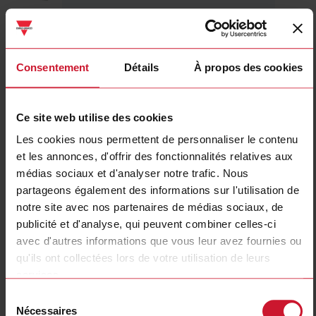
CTD2X2505AXXX
Détails
Consentement
Détails
À propos des cookies
Fiche technique
Ce site web utilise des cookies
CTD3X8005AXXX
Les cookies nous permettent de personnaliser le contenu
Détails
et les annonces, d'offrir des fonctionnalités relatives aux
médias sociaux et d'analyser notre trafic. Nous
Fiche technique
partageons également des informations sur l'utilisation de
notre site avec nos partenaires de médias sociaux, de
publicité et d'analyse, qui peuvent combiner celles-ci
CTD1X1255AXXX
avec d'autres informations que vous leur avez fournies ou
Détails
qu'ils ont collectées lors de votre utilisation de leurs
Fiche technique
services.
Sélection
Nécessaires
du