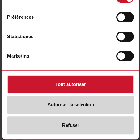
CTD1X1605AXXX
consentement
Détails
Préférences
Fiche technique
Statistiques
CTD1X2005AXXX
Détails
Marketing
Fiche technique
Tout autoriser
CTD1X2505AXXX
Détails
Fiche technique
Autoriser la sélection
Refuser
CTD1X805AXXX
Détails