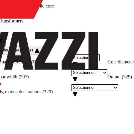
/
Solid core
Transformers
re
istiques techniques
imary current
(
329
)
Hole diameter
bar width
(
297
)
Output
(
329
)
s, marks, declarations
(
329
)