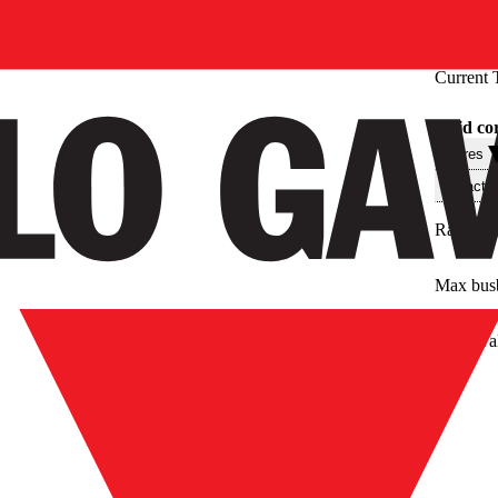
Current 
Solid co
Filtres
Caractér
Rated pr
Max bus
Approval