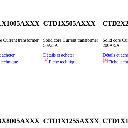
1X1005AXXX
CTD1X505AXXX
CTD2X
re Current transformer
Solid core Current transformer
Solid core Cu
A
50A/5A
200A/5A
t acheter
Détails et acheter
Détails et ach
 technique
Fiche technique
Fiche tech
3X8005AXXX
CTD1X1255AXXX
CTD1X