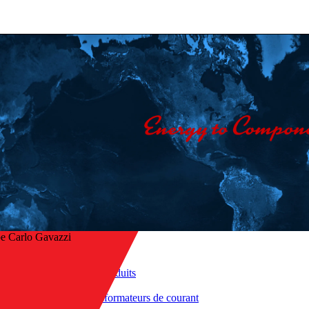
e Carlo Gavazzi
Accueil
/
Nos produits
r à l’aperçu
/
Transformateurs de courant