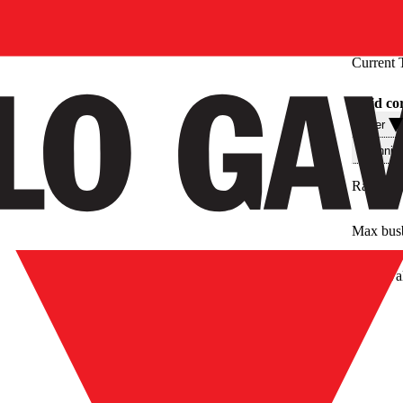
Current 
Solid co
Filter
Technis
Rated pr
Max bus
Approval