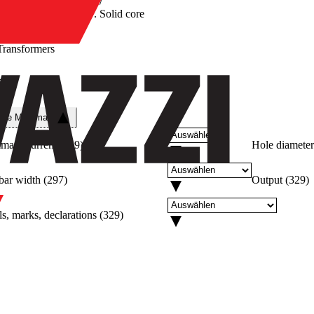
/
Solid core
Transformers
re
che Merkmale
imary current
(
329
)
Hole diameter
bar width
(
297
)
Output
(
329
)
s, marks, declarations
(
329
)