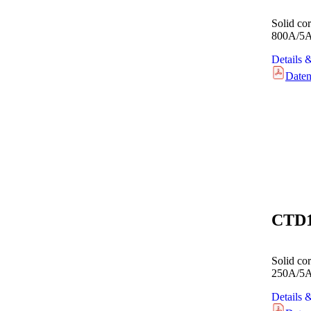
Solid co
800A/5
Details 
Daten
CTD
Solid co
250A/5
Details 