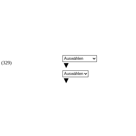
(
329
)