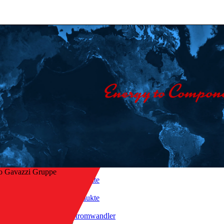
o Gavazzi Gruppe
Startseite
/
Produkte
ck zur Übersicht
/
Stromwandler