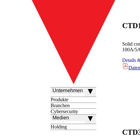
CTD
Solid co
100A/5
Details 
Daten
Unternehmen
Produkte
Branchen
Cybersecurity
Medien
Holding
CTD