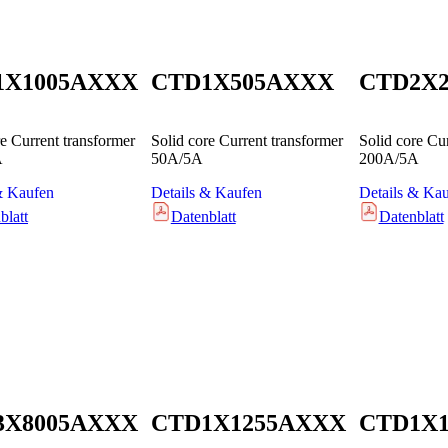
1X1005AXXX
CTD1X505AXXX
CTD2X
re Current transformer
Solid core Current transformer
Solid core Cu
A
50A/5A
200A/5A
& Kaufen
Details & Kaufen
Details & Ka
blatt
Datenblatt
Datenblatt
3X8005AXXX
CTD1X1255AXXX
CTD1X