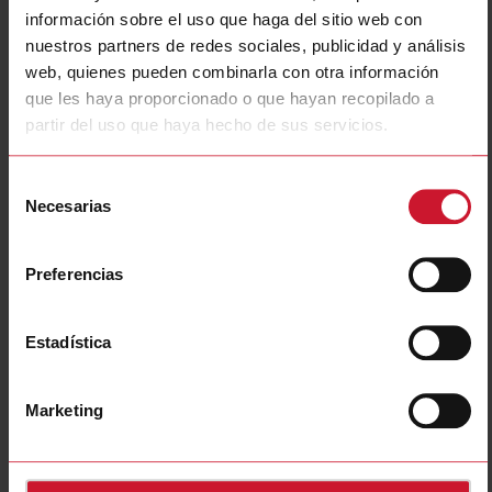
E-Number (SE)
4029423
información sobre el uso que haga del sitio web con
nuestros partners de redes sociales, publicidad y análisis
Descargas
web, quienes pueden combinarla con otra información
seleccione
Ficha de datos
que les haya proporcionado o que hayan recopilado a
seleccione
Manuales
partir del uso que haya hecho de sus servicios.
seleccione
Imágenes
seleccione
Tutoriales
Selección
Necesarias
seleccione
Dibujos
de
consentimiento
seleccione
Software de configuración
seleccione
Folletos
Preferencias
seleccione
Vídeos
seleccione
Certificaciones
Estadística
Accesorios relacionados
Marketing
RCRGN-010-2