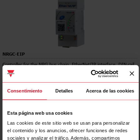
NRGC-EIP
Controller for the NRG bus chain, EtherNet/IP interface, DIN-rail
mount, External supply 24 Vdc, NRG bus termination resistor
included
Consentimiento
Detalles
Acerca de las cookies
Contacte con nosotros
Comprar
Especificaciones
Esta página web usa cookies
Operating voltage
19.2 V ... 32 V
Las cookies de este sitio web se usan para personalizar
Power connection
Spring
el contenido y los anuncios, ofrecer funciones de redes
E-Number (NO)
4115424
sociales y analizar el tráfico. Además, compartimos