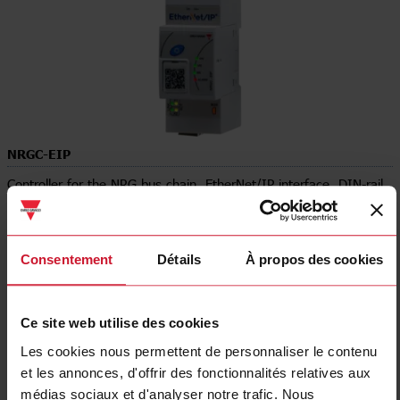
NRGC-EIP
Controller for the NRG bus chain, EtherNet/IP interface, DIN-rail
mount, External supply 24 Vdc, NRG bus termination resistor
included
Consentement
Détails
À propos des cookies
Contactez nous
Acheter
Spécifications
Ce site web utilise des cookies
Operating voltage
19.2 V ... 32 V
Les cookies nous permettent de personnaliser le contenu
Power connection
Spring
et les annonces, d'offrir des fonctionnalités relatives aux
E-Number (NO)
4115424
médias sociaux et d'analyser notre trafic. Nous