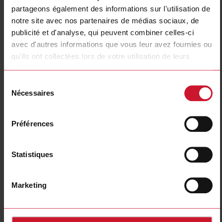
E-Number (SE)
4029423
partageons également des informations sur l'utilisation de
notre site avec nos partenaires de médias sociaux, de
Téléchargements
publicité et d'analyse, qui peuvent combiner celles-ci
sélectionner
Fiche technique
avec d'autres informations que vous leur avez fournies ou
sélectionner
Manuels
qu'ils ont collectées lors de votre utilisation de leurs
sélectionner
Images
services.
sélectionner
Tutoriels
Sélection
Nécessaires
sélectionner
Dessins
du
consentement
sélectionner
Logiciel de configuration
sélectionner
Brochures
Préférences
sélectionner
Vidéos
sélectionner
Certifications
Statistiques
Accessoires connexes
Marketing
RCRGN-010-2