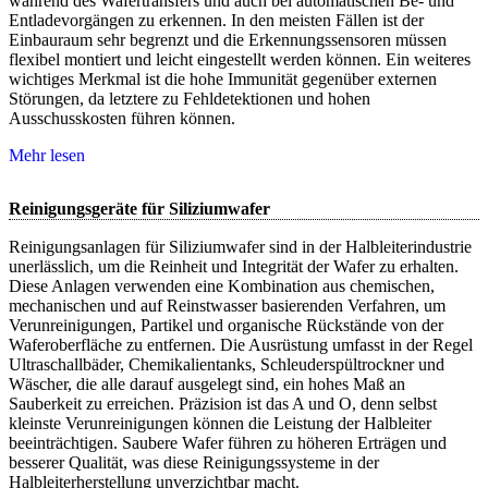
während des Wafertransfers und auch bei automatischen Be- und
Entladevorgängen zu erkennen. In den meisten Fällen ist der
Einbauraum sehr begrenzt und die Erkennungssensoren müssen
flexibel montiert und leicht eingestellt werden können. Ein weiteres
wichtiges Merkmal ist die hohe Immunität gegenüber externen
Störungen, da letztere zu Fehldetektionen und hohen
Ausschusskosten führen können.
Mehr lesen
Reinigungsgeräte für Siliziumwafer
Reinigungsanlagen für Siliziumwafer sind in der Halbleiterindustrie
unerlässlich, um die Reinheit und Integrität der Wafer zu erhalten.
Diese Anlagen verwenden eine Kombination aus chemischen,
mechanischen und auf Reinstwasser basierenden Verfahren, um
Verunreinigungen, Partikel und organische Rückstände von der
Waferoberfläche zu entfernen. Die Ausrüstung umfasst in der Regel
Ultraschallbäder, Chemikalientanks, Schleuderspültrockner und
Wäscher, die alle darauf ausgelegt sind, ein hohes Maß an
Sauberkeit zu erreichen. Präzision ist das A und O, denn selbst
kleinste Verunreinigungen können die Leistung der Halbleiter
beeinträchtigen. Saubere Wafer führen zu höheren Erträgen und
besserer Qualität, was diese Reinigungssysteme in der
Halbleiterherstellung unverzichtbar macht.