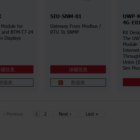
X
SIU-SNM-01
UWP-M
4G-E0
 Module for
Gateway From Modbus /
 and BTM-T7-24
RTU To SNMP
Kit Des
n Displays
The UW
Module 
Interne
Through
Union (E
Sim Mod
详细信息
详细信息
数据表
数据表
‹
Previous
1
2
Next
›
Last
»