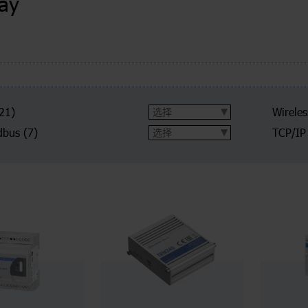
ay
21)
Wireles
ldbus
(7)
TCP/IP