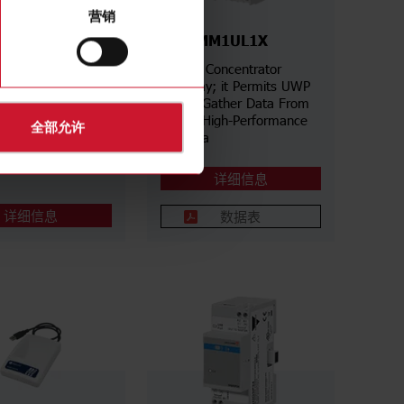
营销
OUT-KIT-E01
UWPMM1UL1X
i-Fi router kit-
Master Concentrator
Europe
Gateway; it Permits UWP
3.0 To Gather Data From
UWPA High-Performance
全部允许
Antenna
详细信息
详细信息
数据表