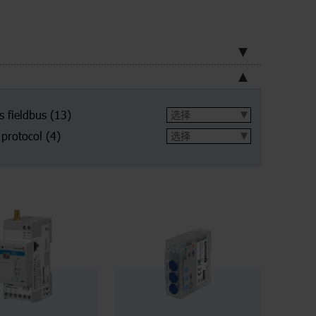
s fieldbus
(13)
 protocol
(4)