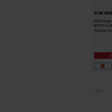
BTM-KN
KNX-Plugin
BTM-T4-24
Touchscree
«
First