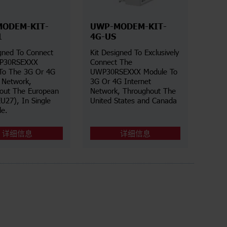
ODEM-KIT-
UWP-MODEM-KIT-
1
4G-US
igned To Connect
Kit Designed To Exclusively
P30RSEXXX
Connect The
To The 3G Or 4G
UWP30RSEXXX Module To
t Network,
3G Or 4G Internet
out The European
Network, Throughout The
U27), In Single
United States and Canada
e.
详细信息
详细信息