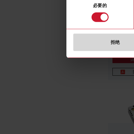
必要的
意
选
SIU-MBM
择
Gateway F
Modbus TC
160 Conne
Devices
拒绝