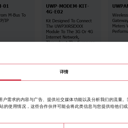
M-01
UWP-MODEM-KIT-
UWPA
4G-E02
rom M-Bus To
Wireless
P/IP
Gateway
Kit Designed To Connect
Meters 
The UWP30RSEXXX
Perform
Module To The 3G Or 4G
Internet Network,
Throughout The European
Union (EU27), In Single
Sim Mode.
详细信息
详细信息
数据表
详情
作贴合用户需求的内容与广告、提供社交媒体功能以及分析我们的流量
站的使用情况，这些合作伙伴可能会将此类信息与您提供给他们或