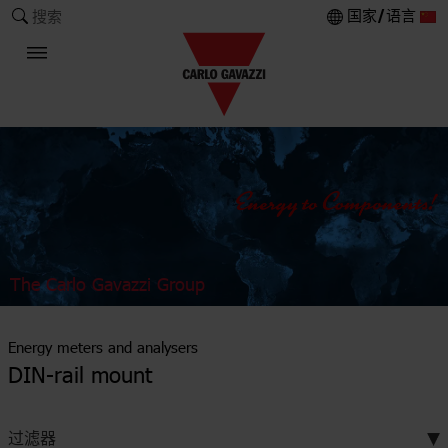
国家/语言
搜索
The Carlo Gavazzi Group
Energy meters and analysers
DIN-rail mount
过滤器