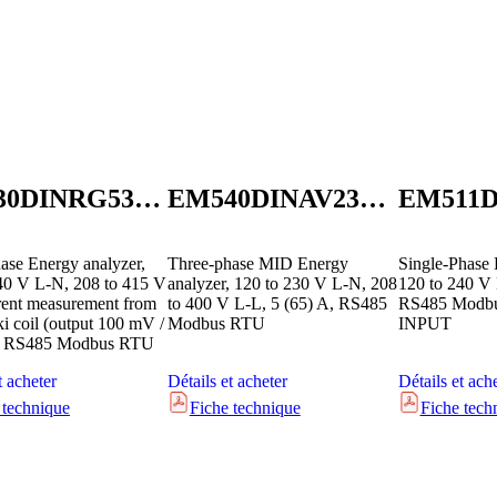
EM530DINRG53XS1X
EM540DINAV23XS1PFA
ase Energy analyzer,
Three-phase MID Energy
Single-Phase 
40 V L-N, 208 to 415 V
analyzer, 120 to 230 V L-N, 208
120 to 240 V 
rent measurement from
to 400 V L-L, 5 (65) A, RS485
RS485 Modb
 coil (output 100 mV /
Modbus RTU
INPUT
, RS485 Modbus RTU
t acheter
Détails et acheter
Détails et ach
 technique
Fiche technique
Fiche tech