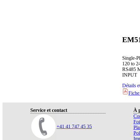
Single-P
120 to 2
RS485 
INPUT
Détails e
Fiche
Service et contact
À 
Con
Foi
+41 41 747 45 35
Pla
Pol
Im