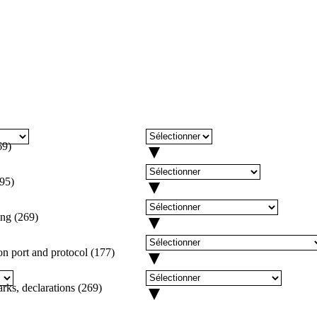
69
)
95
)
ing
(
269
)
 port and protocol
(
177
)
rks, declarations
(
269
)