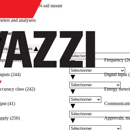
/
DIN-rail mount
eters and analysers
l mount
istiques techniques
inputs
(
269
)
Frequency
(
2
inputs
(
244
)
Digital input
(
ccuracy class
(
242
)
Energy meter
tput
(
41
)
Communication
upply
(
250
)
Approvals, ma