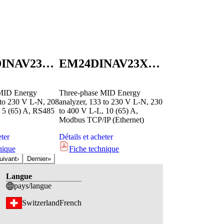
EM540DINAV23XS1PFC
EM24DINAV23XE1PFB
MID Energy
Three-phase MID Energy
 to 230 V L-N, 208
analyzer, 133 to 230 V L-N, 230
 5 (65) A, RS485
to 400 V L-L, 10 (65) A,
Modbus TCP/IP (Ethernet)
eter
Détails et acheter
nique
Fiche technique
uivant
›
Dernier
»
Langue
pays/langue
Switzerland
French