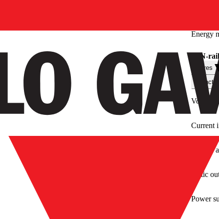
Energy m
DIN-rai
Filtres
Caractér
Voltage 
Current 
Energy a
Static ou
Power s