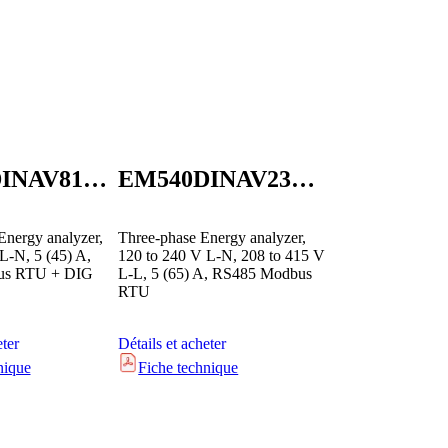
EM511DINAV81XS1X
EM540DINAV23XS1X
Energy analyzer,
Three-phase Energy analyzer,
L-N, 5 (45) A,
120 to 240 V L-N, 208 to 415 V
us RTU + DIG
L-L, 5 (65) A, RS485 Modbus
RTU
eter
Détails et acheter
nique
Fiche technique