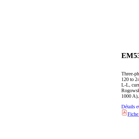
Three-ph
120 to 2
L-L, cur
Rogowski
1000 A)
Détails e
Fiche