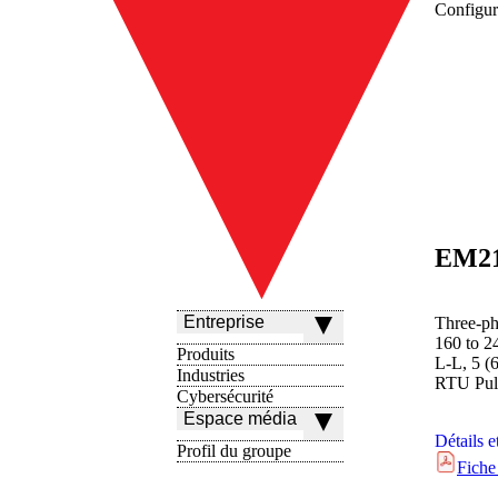
Configur
Entreprise
Three-ph
160 to 2
Produits
L-L, 5 
Industries
RTU Puls
Cybersécurité
Espace média
Détails e
Profil du groupe
Fiche