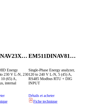
EM24DINAV23XW1IPFA
EM511DINAV81XS1PFA
MID Energy
Single-Phase Energy analyzer,
 to 230 V L-N, 230
120 to 240 V L-N, 5 (45) A,
 10 (65) A,
RS485 Modbus RTU + DIG
s, internal
INPUT
eter
Détails et acheter
nique
Fiche technique