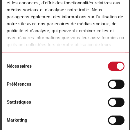
et les annonces, d'offrir des fonctionnalités relatives aux
médias sociaux et d'analyser notre trafic. Nous
partageons également des informations sur l'utilisation de
notre site avec nos partenaires de médias sociaux, de
publicité et d'analyse, qui peuvent combiner celles-ci
avec d'autres informations que vous leur avez fournies ou
qu'ils ont collectées lors de votre utilisation de leurs
services.
Sélection
Frequency drives
Outil de sélection du
Nécessaires
du
démarreur progressif
(29)
consentement
Préférences
Statistiques
Marketing