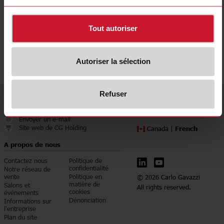
Outil de sélection du
démarreur progressif
du compresseur à
Tout autoriser
spirale
Autoriser la sélection
Refuser
Service et contact
Langue
pays/langue
905 542 0979
Envoyer un e-mail
Site web de CG Holding
French
Canada |
A propos de nous
Contactez nous
Politique de
confidentialité
Notre réseau de
vente
Politique en
© 2026 Carlo Gavazzi
matière de
Salons et
All rights reserved.
cookies
événements
Dénonciation
Informations sur
l'entreprise
Plan du site