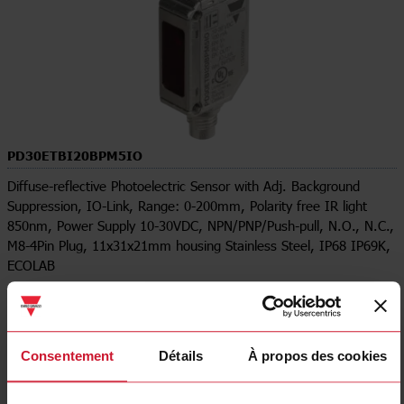
PD30ETBI20BPM5IO
Diffuse-reflective Photoelectric Sensor with Adj. Background
Suppression, IO-Link, Range: 0-200mm, Polarity free IR light
850nm, Power Supply 10-30VDC, NPN/PNP/Push-pull, N.O., N.C.,
M8-4Pin Plug, 11x31x21mm housing Stainless Steel, IP68 IP69K,
ECOLAB
Contactez nous
Acheter
Spécifications
Consentement
Détails
À propos des cookies
Output type
PNP/PNP
Output function
Programmable/configurable