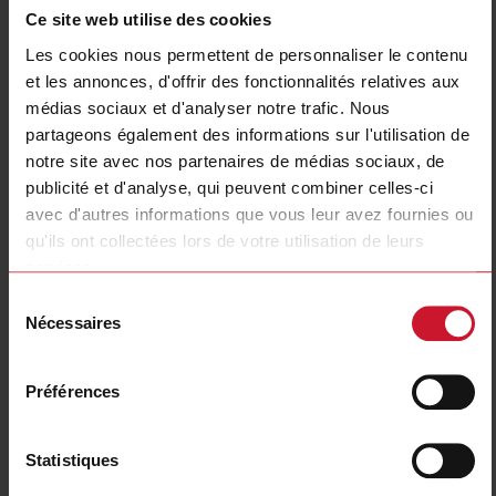
Ce site web utilise des cookies
Connection type
Connector M8
Housing type
Cuboid
Les cookies nous permettent de personnaliser le contenu
et les annonces, d'offrir des fonctionnalités relatives aux
Housing material
Metal
médias sociaux et d'analyser notre trafic. Nous
Emitted light
Infrared light
partageons également des informations sur l'utilisation de
Sensing mode
Light-/dark switching
notre site avec nos partenaires de médias sociaux, de
Degree of protection
IP67, IP68, IP69K
publicité et d'analyse, qui peuvent combiner celles-ci
Rated power supply
10 V ... 30 V
avec d'autres informations que vous leur avez fournies ou
E-Number (NO)
4301297
qu'ils ont collectées lors de votre utilisation de leurs
services.
Téléchargements
Sélection
sélectionner
Fiche technique
Nécessaires
du
sélectionner
Manuels
consentement
sélectionner
Images
Préférences
sélectionner
Dessins
sélectionner
Logiciel de configuration
Statistiques
sélectionner
Brochures