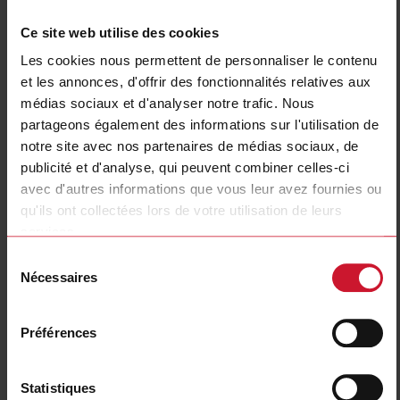
Ce site web utilise des cookies
Les cookies nous permettent de personnaliser le contenu
et les annonces, d'offrir des fonctionnalités relatives aux
médias sociaux et d'analyser notre trafic. Nous
partageons également des informations sur l'utilisation de
notre site avec nos partenaires de médias sociaux, de
CF30A002120
publicité et d'analyse, qui peuvent combiner celles-ci
Power Electromechanical Relays series, 30A 277VAC, Fast-on
avec d'autres informations que vous leur avez fournies ou
terminals, Panel Mounting, DPDT (2 Change Over contacts), Coil
qu'ils ont collectées lors de votre utilisation de leurs
voltage 120VAC
services.
Sélection
Contactez nous
Acheter
Nécessaires
du
Spécifications
consentement
Rated control supply voltage Us at
Préférences
120 V ... 120 V
AC 50HZ
Rated control supply voltage Us at
0 V ... 0 V
DC
Statistiques
Nominal current
30 A