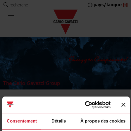
pays/langue
recherche
The Carlo Gavazzi Group
Industrial Relays and Sockets
Power relays
Consentement
Détails
À propos des cookies