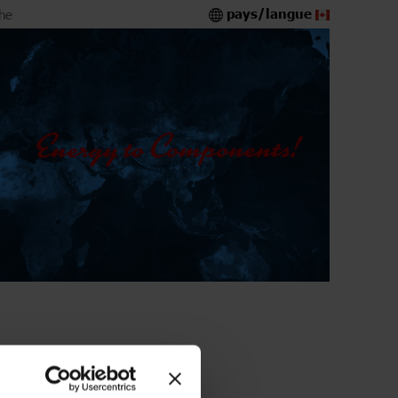
pays/langue
he