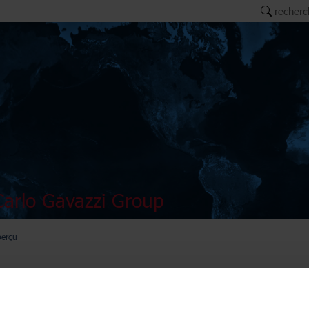
recherc
arlo Gavazzi Group
perçu
nerator