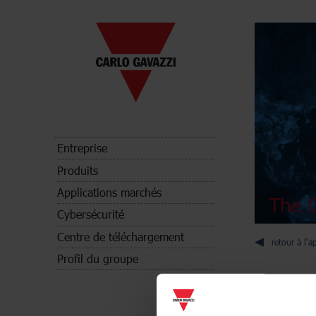
Entreprise
Produits
Applications marchés
The C
Cybersécurité
Centre de téléchargement
retour à l'a
Profil du groupe
Bus ge