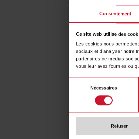
Consentement
Ce site web utilise des cook
Les cookies nous permettent d
sociaux et d'analyser notre t
partenaires de médias sociaux
vous leur avez fournies ou qu'
SBP2MC
Sélection
Dupline Bu
Nécessaires
du
Car Parkin
consentement
application
Refuser
Fich