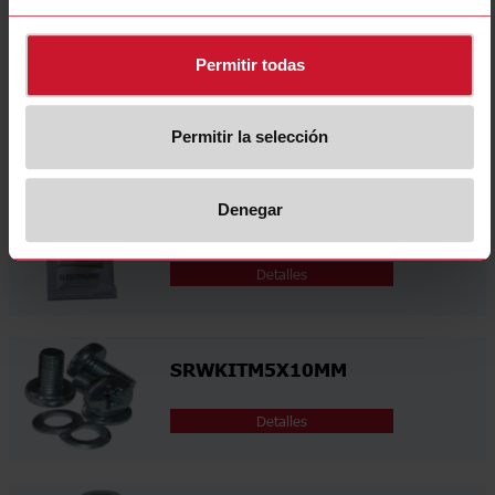
Permitir todas
KK071CUT
Detalles
Permitir la selección
Denegar
HTS02S
Detalles
SRWKITM5X10MM
Detalles