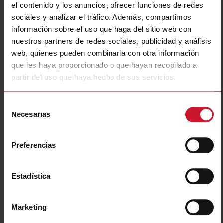
Operating voltage
1 V ... 60 V
el contenido y los anuncios, ofrecer funciones de redes
Control voltage DC
4 V ... 32 V
sociales y analizar el tráfico. Además, compartimos
información sobre el uso que haga del sitio web con
Power connection
Screw with captive clamp
nuestros partners de redes sociales, publicidad y análisis
E-Number (SE)
4029408
web, quienes pueden combinarla con otra información
Descargas
que les haya proporcionado o que hayan recopilado a
partir del uso que haya hecho de sus servicios.
seleccione
Ficha de datos
seleccione
Manuales
Selección
seleccione
Imágenes
Necesarias
de
seleccione
Dibujos
consentimiento
seleccione
Software de configuración
Preferencias
seleccione
Folletos
seleccione
Vídeos
seleccione
Estadística
Certificaciones
seleccione
Generador dinámico 3D
Marketing
Accesorios relacionados