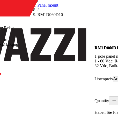
/
Panel mount
/
RM1D060D10
ate Relay
ount
RM1D060D1
1-pole panel 
1 - 60 Vdc, Ra
32 Vdc, Built-
Listenpreis
An
Quantity
Haben Sie Fr