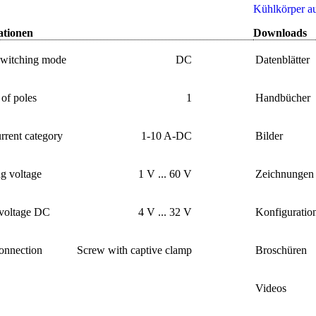
Kühlkörper a
ationen
Downloads
switching mode
DC
Datenblätter
of poles
1
Handbücher
rrent category
1-10 A-DC
Bilder
g voltage
1 V ... 60 V
Zeichnungen
 voltage DC
4 V ... 32 V
Konfiguratio
onnection
Screw with captive clamp
Broschüren
Videos