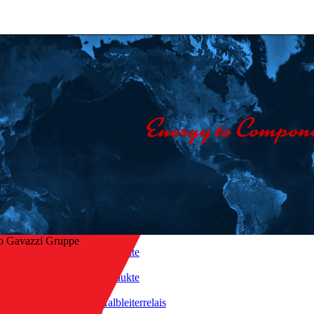
o Gavazzi Gruppe
Startseite
/
Produkte
/
ck zur Übersicht
Halbleiterrelais