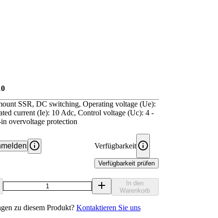
0
mount SSR, DC switching, Operating voltage (Ue):
ted current (Ie): 10 Adc, Control voltage (Uc): 4 -
in overvoltage protection
melden
Verfügbarkeit
Verfügbarkeit prüfen
In den
Warenkorb
agen zu diesem Produkt?
Kontaktieren Sie uns