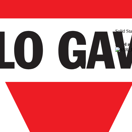
Solid St
Panel m