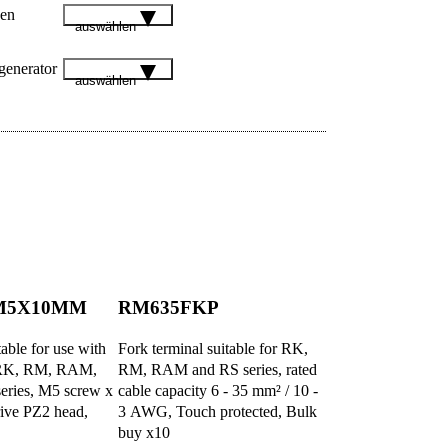
gen
auswählen
enerator
auswählen
M5X10MM
RM635FKP
table for use with
Fork terminal suitable for RK,
 RK, RM, RAM,
RM, RAM and RS series, rated
eries, M5 screw x
cable capacity 6 - 35 mm² / 10 -
ive PZ2 head,
3 AWG, Touch protected, Bulk
buy x10