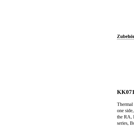
Zubehö
KK07
Thermal 
one side,
the RA,
series, 