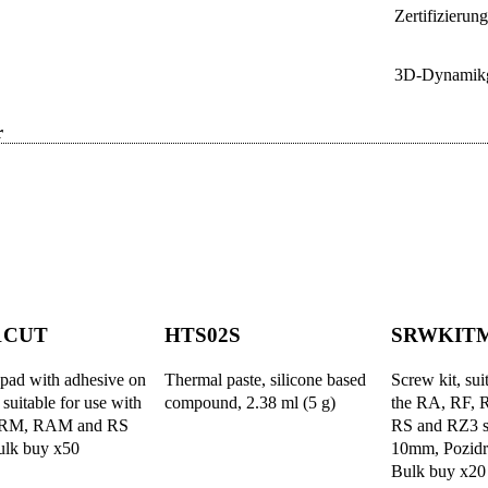
Zertifizierun
3D-Dynamikg
r
1CUT
HTS02S
SRWKIT
pad with adhesive on
Thermal paste, silicone based
Screw kit, sui
 suitable for use with
compound, 2.38 ml (5 g)
the RA, RF,
 RM, RAM and RS
RS and RZ3 s
Bulk buy x50
10mm, Pozidr
Bulk buy x20