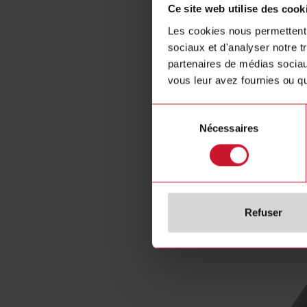
Ce site web utilise des cook
Output swi
Les cookies nous permettent d
Number of 
sociaux et d'analyser notre t
Rated curre
partenaires de médias sociaux
Operating v
vous leur avez fournies ou qu'
Control vol
Power conn
Sélection
E-Number (
Nécessaires
du
consentement
Refuser
Accessoire