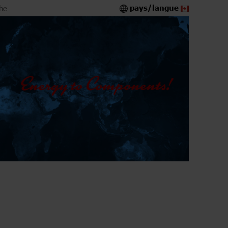
pays/langue
he