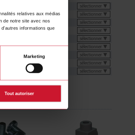
chnique
sélectionner
nnalités relatives aux médias
sélectionner
on de notre site avec nos
sélectionner
 d'autres informations que
sélectionner
de configuration
sélectionner
s
sélectionner
sélectionner
Marketing
ions
sélectionner
ur dynamique 3D
sélectionner
Tout autoriser