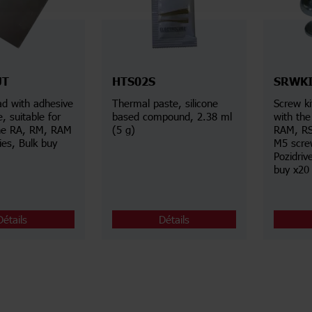
UT
HTS02S
SRWK
d with adhesive
Thermal paste, silicone
Screw ki
, suitable for
based compound, 2.38 ml
with the
the RA, RM, RAM
(5 g)
RAM, RS
ies, Bulk buy
M5 scr
Pozidriv
buy x20
Détails
Détails