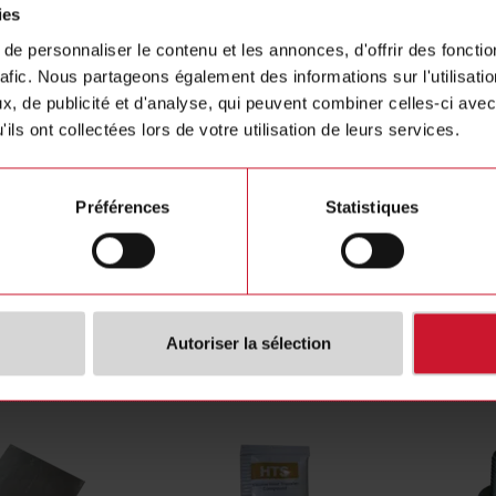
ies
tching mode
DC
Fiche te
e personnaliser le contenu et les annonces, d'offrir des fonctio
poles
1
Manuels
rafic. Nous partageons également des informations sur l'utilisati
nt category
1-10 A-DC
Images
, de publicité et d'analyse, qui peuvent combiner celles-ci avec
oltage
1 V ... 60 V
Dessins
ils ont collectées lors de votre utilisation de leurs services.
tage DC
4 V ... 32 V
Logiciel 
ection
Screw with captive clamp
Brochure
SE)
4029408
Vidéos
Préférences
Statistiques
Certificat
Générate
Autoriser la sélection
s connexes