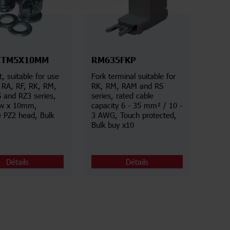
ITM5X10MM
RM635FKP
t, suitable for use
Fork terminal suitable for
 RA, RF, RK, RM,
RK, RM, RAM and RS
 and RZ3 series,
series, rated cable
ew x 10mm,
capacity 6 - 35 mm² / 10 -
e PZ2 head, Bulk
3 AWG, Touch protected,
Bulk buy x10
Détails
Détails