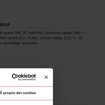
0D10
el mount SSR, DC switching, Operating voltage (Ue): 1 -
ted current (Ie): 10 Adc, Control voltage (Uc): 4 - 32
in overvoltage protection
À propos des cookies
rgements