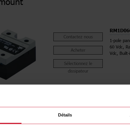
 mount
RM1D06
Contactez nous
1-pole pan
60 Vdc, Ra
Acheter
Vdc, Built-
Sélectionnez le
dissipateur
Détails
ions
Télécha