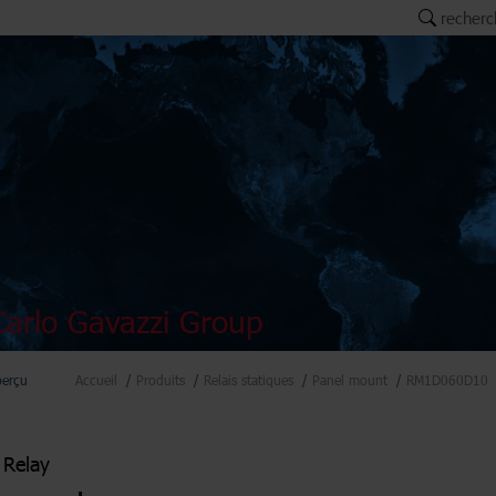
recherc
arlo Gavazzi Group
perçu
Accueil
Produits
Relais statiques
Panel mount
RM1D060D10
 Relay