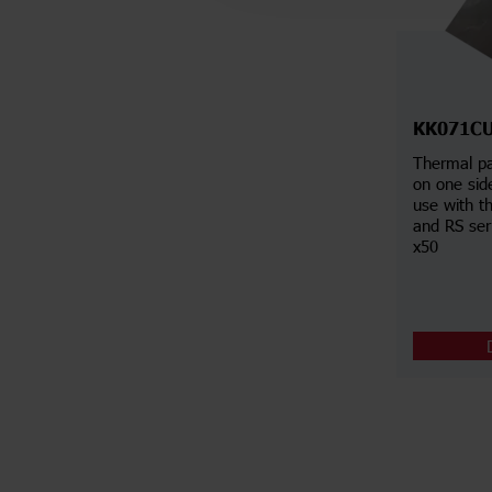
KK071C
Thermal pa
on one side
use with 
and RS ser
x50