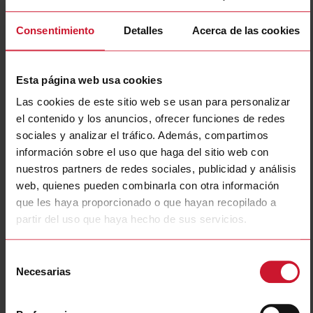
Consentimiento
Detalles
Acerca de las cookies
Esta página web usa cookies
Las cookies de este sitio web se usan para personalizar
el contenido y los anuncios, ofrecer funciones de redes
LDD2PA2DU24
sociales y analizar el tráfico. Además, compartimos
Loop inductance amplifier; Dual channel; DIN rail connection;
información sobre el uso que haga del sitio web con
loop inductance range 20uH-1000uH; adjustable sensitivity
nuestros partners de redes sociales, publicidad y análisis
0.01%-1%; Automatic Sensitivity Boost; Manual and Automatic
web, quienes pueden combinarla con otra información
Frequency Tuning; 4 adjustable loop frequency channels; IP20
que les haya proporcionado o que hayan recopilado a
partir del uso que haya hecho de sus servicios.
Contacte con nosotros
Comprar
Especificaciones
Selección
Necesarias
de
Number of input probes
2
consentimiento
Adjustable sensitivity
Sí
Min on-delay time
0.01 s