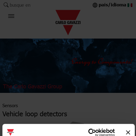
país/idioma
busque en
The Carlo Gavazzi Group
Sensors
Vehicle loop detectors