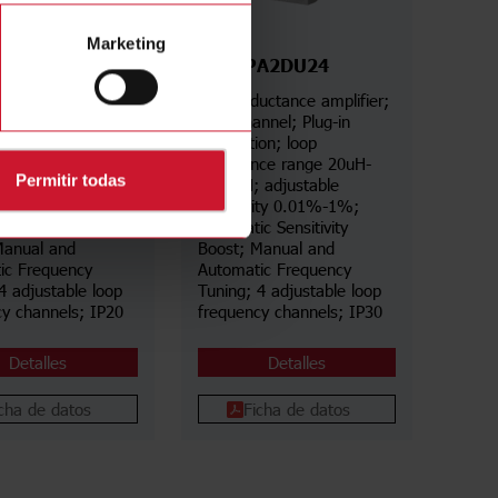
Marketing
A2DU24
LDP2PA2DU24
uctance amplifier;
Loop inductance amplifier;
nnel; DIN rail
Dual channel; Plug-in
on; loop
connection; loop
nce range 20uH-
inductance range 20uH-
Permitir todas
 adjustable
1000uH; adjustable
vity 0.01%-1%;
sensitivity 0.01%-1%;
c Sensitivity
Automatic Sensitivity
Manual and
Boost; Manual and
ic Frequency
Automatic Frequency
4 adjustable loop
Tuning; 4 adjustable loop
cy channels; IP20
frequency channels; IP30
Detalles
Detalles
cha de datos
Ficha de datos