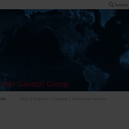
busque
arlo Gavazzi Group
vista
Inicio
Productos
Sensores
Vehicle loop detectors