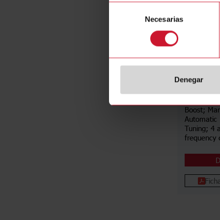
Selección
Necesarias
de
LDD1PA
consentimiento
Loop induc
Single chan
connection
inductance
Denegar
1000uH; ad
sensitivit
Automatic S
Boost; Ma
Automatic
Tuning; 4 
frequency 
D
Fich