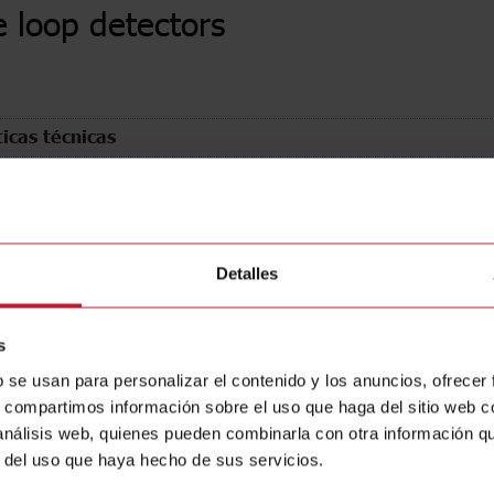
e loop detectors
ticas técnicas
 channels
(4)
Loop i
number
(4)
Produc
n type
(4)
Detalles
s
b se usan para personalizar el contenido y los anuncios, ofrecer
s, compartimos información sobre el uso que haga del sitio web 
 análisis web, quienes pueden combinarla con otra información q
r del uso que haya hecho de sus servicios.