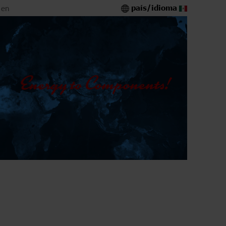
país/idioma
 en