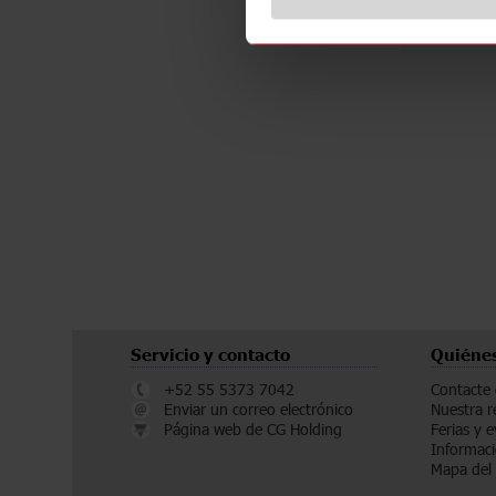
Fich
Servicio y contacto
Quiéne
+52 55 5373 7042
Contacte
Enviar un correo electrónico
Nuestra r
Página web de CG Holding
Ferias y 
Informaci
Mapa del 