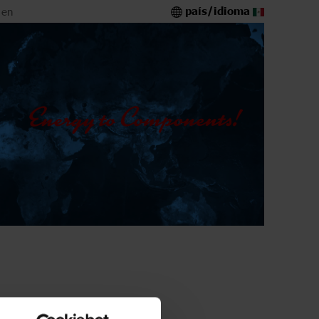
país/idioma
 en