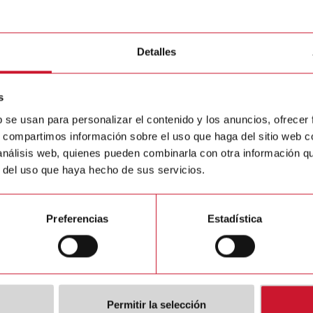
/OFF status monitoring
Detalles
s
b se usan para personalizar el contenido y los anuncios, ofrecer
s, compartimos información sobre el uso que haga del sitio web 
 análisis web, quienes pueden combinarla con otra información q
r del uso que haya hecho de sus servicios.
0MA024
EISH400MA230
FF current
Load ON/OFF current
Preferencias
Estadística
put range 200
sensor, input range 400
AC, solid state
mA - 60 A AC, solid state
lf-powered, 22.5
output, self-powered, 22.5
l housing
mm DIN-rail housing
etalles
Detalles
Permitir la selección