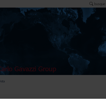
busque
arlo Gavazzi Group
vista