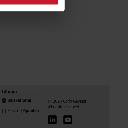
Idioma
país/idioma
© 2026 Carlo Gavazzi
All rights reserved.
Spanish
Mexico |