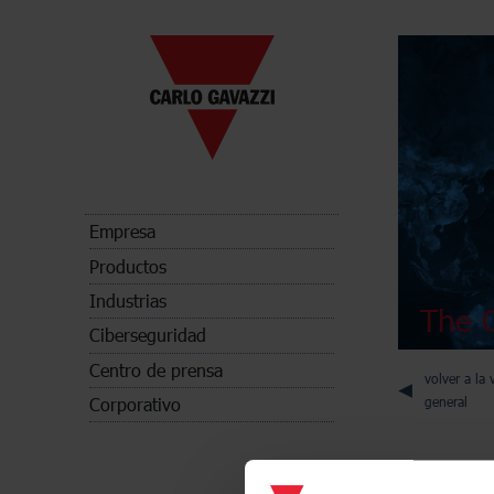
Empresa
Productos
Industrias
The C
Ciberseguridad
Centro de prensa
volver a la 
Corporativo
general