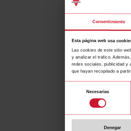
Fan ON
Consentimiento
Esta página web usa cookie
Las cookies de este sitio we
y analizar el tráfico. Ademá
redes sociales, publicidad y
que hayan recopilado a parti
EISH20
Selección
Load ON/O
Necesarias
de
sensor, in
consentimiento
mA - 60 A 
output, se
mm DIN-rai
D
Denegar