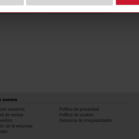
a de datos
Ficha de datos
s somos
 con nosotros
Política de privacidad
ed de ventas
Política de cookies
eventos
Denuncia de irregularidades
ón de la empresa
sitio