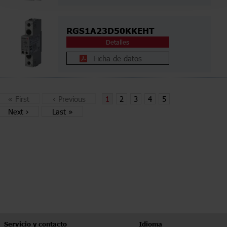
RGS1A23D50KKEHT
Detalles
Ficha de datos
«
First
‹
Previous
1
2
3
4
5
Next
›
Last
»
Servicio y contacto
Idioma