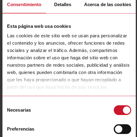
Consentimiento
Detalles
Acerca de las cookies
RGS1A23D25KKE
Detalles
Esta página web usa cookies
Ficha de datos
Las cookies de este sitio web se usan para personalizar
el contenido y los anuncios, ofrecer funciones de redes
RGS1A23D25KKEDIN
sociales y analizar el tráfico. Además, compartimos
Detalles
información sobre el uso que haga del sitio web con
nuestros partners de redes sociales, publicidad y análisis
Ficha de datos
web, quienes pueden combinarla con otra información
que les haya proporcionado o que hayan recopilado a
partir del uso que haya hecho de sus servicios.
RGS1A23D25KKEHT
Detalles
Selección
Ficha de datos
Necesarias
de
consentimiento
Preferencias
RGS1A23D25KKEX40