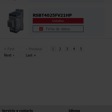
RSBT4025FV21HP
Detalles
Ficha de datos
«
First
‹
Previous
1
2
3
4
5
Next
›
Last
»
Servicio y contacto
Idioma