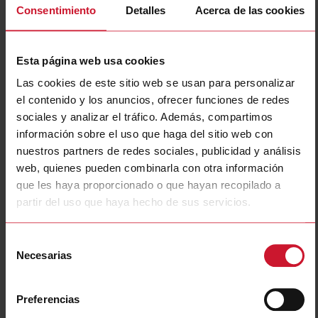
Consentimiento
Detalles
Acerca de las cookies
RSBT4016FV11HP
Detalles
Esta página web usa cookies
Ficha de datos
Las cookies de este sitio web se usan para personalizar
el contenido y los anuncios, ofrecer funciones de redes
RSBT4016FV21HP
sociales y analizar el tráfico. Además, compartimos
Detalles
información sobre el uso que haga del sitio web con
nuestros partners de redes sociales, publicidad y análisis
Ficha de datos
web, quienes pueden combinarla con otra información
que les haya proporcionado o que hayan recopilado a
partir del uso que haya hecho de sus servicios.
RSBT4025EVC1HP
Detalles
Selección
Ficha de datos
Necesarias
de
consentimiento
Preferencias
RSBT4025EV11HP