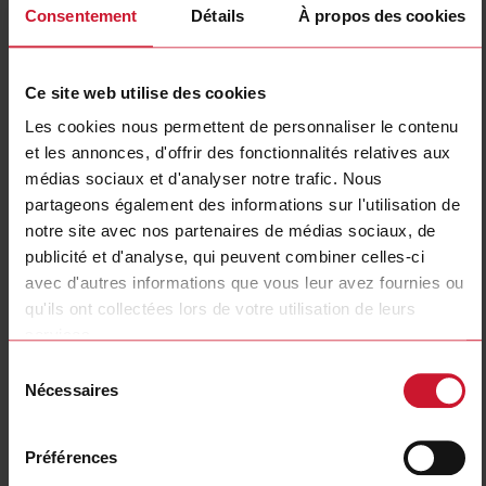
Consentement
Détails
À propos des cookies
RSBT4016FV11HP
Détails
Ce site web utilise des cookies
Fiche technique
Les cookies nous permettent de personnaliser le contenu
et les annonces, d'offrir des fonctionnalités relatives aux
RSBT4016FV21HP
médias sociaux et d'analyser notre trafic. Nous
Détails
partageons également des informations sur l'utilisation de
notre site avec nos partenaires de médias sociaux, de
Fiche technique
publicité et d'analyse, qui peuvent combiner celles-ci
avec d'autres informations que vous leur avez fournies ou
qu'ils ont collectées lors de votre utilisation de leurs
RSBT4025EVC1HP
services.
Détails
Sélection
Fiche technique
Nécessaires
du
consentement
Préférences
RSBT4025EV11HP