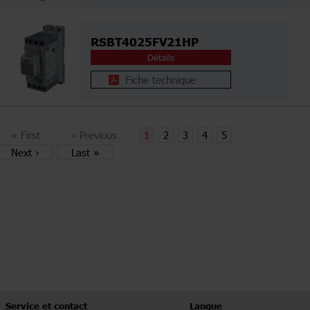
RSBT4025FV21HP
Détails
Fiche technique
«
First
‹
Previous
1
2
3
4
5
Next
›
Last
»
Service et contact
Langue