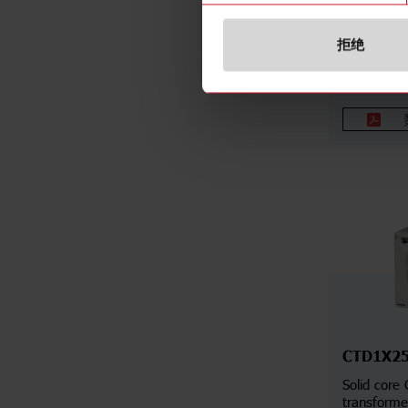
Solid core 
transform
拒绝
CTD1X2
Solid core 
transform