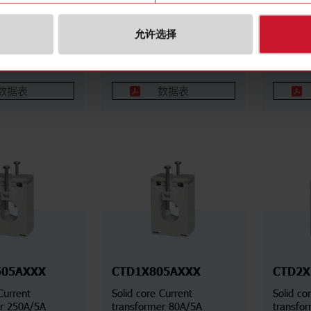
Current
Solid core Current
Solid co
er 800A/5A
transformer 125A/5A
transfo
允许选择
详细信息
详细信息
数据表
数据表
505AXXX
CTD1X805AXXX
CTD2X
Current
Solid core Current
Solid co
er 250A/5A
transformer 80A/5A
transfo