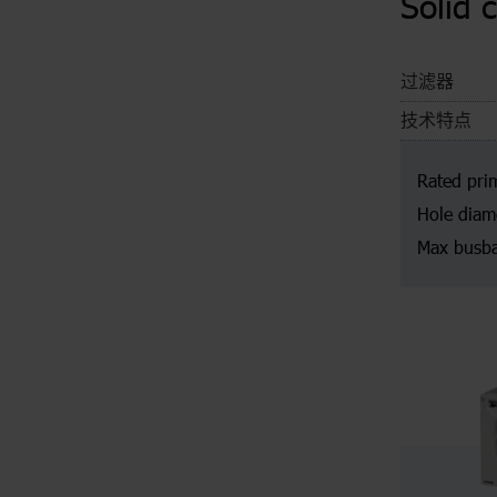
Solid 
过滤器
技术特点
Rated pri
Hole diam
Max busba