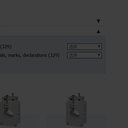
(329)
ls, marks, declarations
(329)