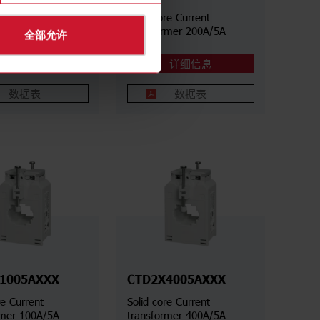
re Current
Solid core Current
rmer 160A/5A
transformer 200A/5A
全部允许
详细信息
详细信息
数据表
数据表
1005AXXX
CTD2X4005AXXX
re Current
Solid core Current
rmer 100A/5A
transformer 400A/5A