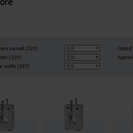
core
mary current
(329)
Output
eter
(329)
Approva
r width
(297)