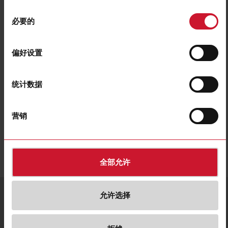
同
必要的
意
选
K13
择
偏好设置
Bent safety key actuator, 22mm
联系我们
购买
统计数据
营销
下载
遴选
图片
遴选
图纸
全部允许
服务与联系
语言
允许选择
国家/语言
0755-83699500
发送电子邮件
CG Holding 网站
简体中文
China |