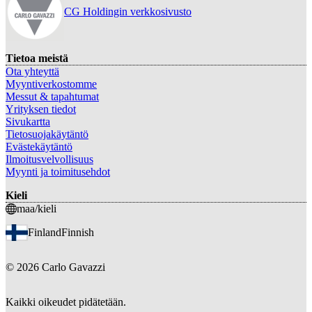
CG Holdingin verkkosivusto
Tietoa meistä
Ota yhteyttä
Myyntiverkostomme
Messut & tapahtumat
Yrityksen tiedot
Sivukartta
Tietosuojakäytäntö
Evästekäytäntö
Ilmoitusvelvollisuus
Myynti ja toimitusehdot
Kieli
maa/kieli
Finland
Finnish
©
2026
Carlo Gavazzi
Kaikki oikeudet pidätetään.