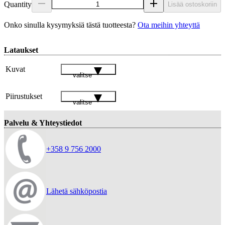
Quantity
Lisää ostoskoriin
Onko sinulla kysymyksiä tästä tuotteesta?
Ota meihin yhteyttä
Lataukset
Kuvat
valitse
Piirustukset
valitse
Palvelu & Yhteystiedot
+358 9 756 2000
Lähetä sähköpostia