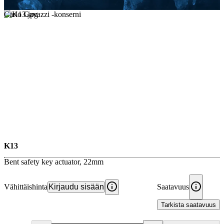
Carlo Gavazzi -konserni
K13
Bent safety key actuator, 22mm
Vähittäishinta
Kirjaudu sisään
Saatavuus
Tarkista saatavuus