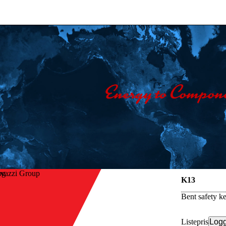
avazzi Group
K13
Bent safety k
Listepris
Logg