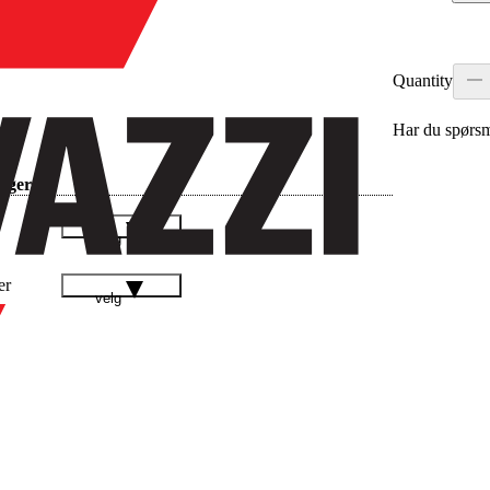
Quantity
Har du spørsm
inger
velg
er
velg