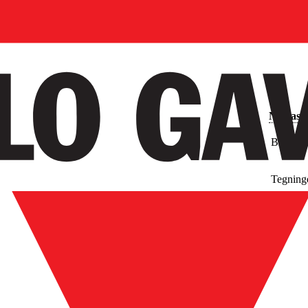
Nedlast
Bilder
Tegning