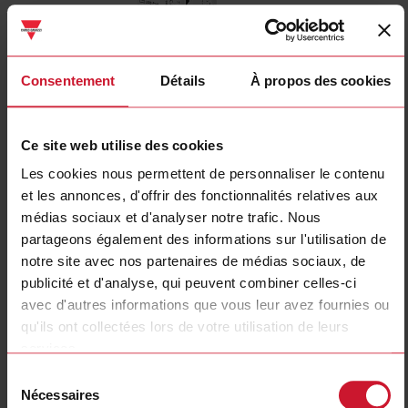
Consentement
Détails
À propos des cookies
UWP40RSEXXXSE
Ce site web utilise des cookies
Datalogger / Gateway / Controller with Web-Server, Building
Les cookies nous permettent de personnaliser le contenu
Automationfunctions
et les annonces, d'offrir des fonctionnalités relatives aux
médias sociaux et d'analyser notre trafic. Nous
Contactez nous
Acheter
partageons également des informations sur l'utilisation de
Spécifications
notre site avec nos partenaires de médias sociaux, de
publicité et d'analyse, qui peuvent combiner celles-ci
Mounting method
DRA (DIN-rail adapter)
avec d'autres informations que vous leur avez fournies ou
With approval according to UL
Oui
qu'ils ont collectées lors de votre utilisation de leurs
Support period
December 31st 2038
services.
End of life
December 31st 2033
Sélection
Nécessaires
du
Téléchargements