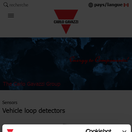
pays/langue
recherche
The Carlo Gavazzi Group
Sensors
Vehicle loop detectors