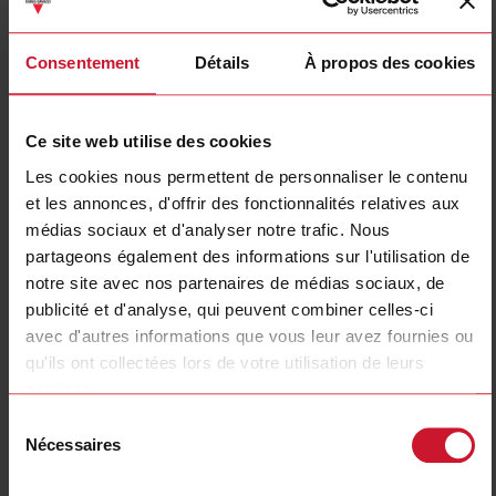
Consentement
Détails
À propos des cookies
Ce site web utilise des cookies
Les cookies nous permettent de personnaliser le contenu
LDP1PA2DU24
et les annonces, d'offrir des fonctionnalités relatives aux
Loop inductance amplifier; Single channel; Plug-in connection;
médias sociaux et d'analyser notre trafic. Nous
loop inductance range 20uH-1000uH; adjustable sensitivity
partageons également des informations sur l'utilisation de
0.01%-1%; Automatic Sensitivity Boost; Manual and Automatic
notre site avec nos partenaires de médias sociaux, de
Frequency Tuning; 4 adjustable loop frequency channels; IP30
publicité et d'analyse, qui peuvent combiner celles-ci
avec d'autres informations que vous leur avez fournies ou
Contactez nous
Acheter
qu'ils ont collectées lors de votre utilisation de leurs
services.
Spécifications
Sélection
Number of input probes
1
Nécessaires
du
Adjustable sensitivity
Oui
consentement
Min on-delay time
0.01 s