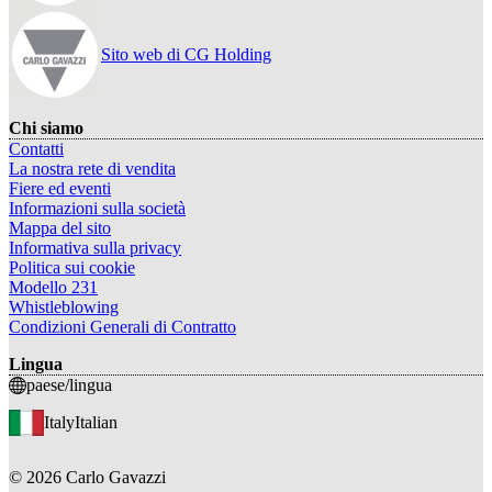
Sito web di CG Holding
Chi siamo
Contatti
La nostra rete di vendita
Fiere ed eventi
Informazioni sulla società
Mappa del sito
Informativa sulla privacy
Politica sui cookie
Modello 231
Whistleblowing
Condizioni Generali di Contratto
Lingua
paese/lingua
Italy
Italian
©
2026
Carlo Gavazzi