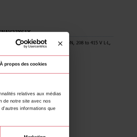
INAV23XS1X
e Energy analyzer, 120 to 240 V L-N, 208 to 415 V L-L,
 RS485 Modbus RTU
À propos des cookies
nnalités relatives aux médias
on de notre site avec nos
 d'autres informations que
Marketing