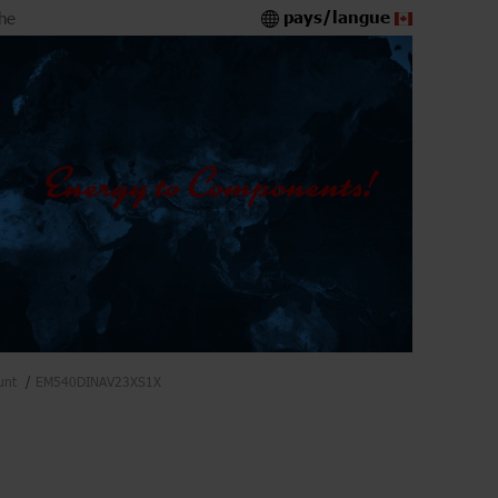
pays/langue
he
unt
EM540DINAV23XS1X