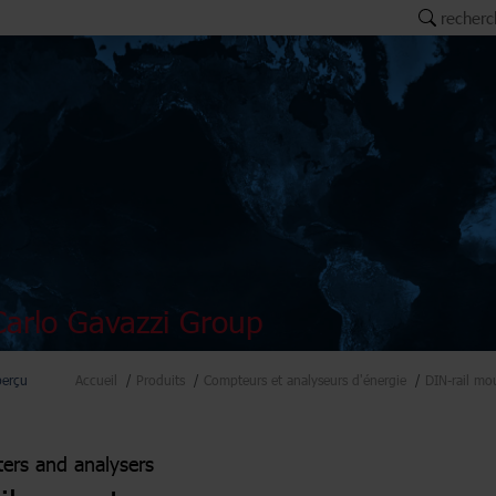
recherc
arlo Gavazzi Group
perçu
Accueil
Produits
Compteurs et analyseurs d'énergie
DIN-rail mo
ers and analysers