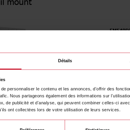
il mount
EM540D
Three-phas
5 (65) A,
Contactez nous
Détails
Acheter
ies
e personnaliser le contenu et les annonces, d'offrir des fonctio
rafic. Nous partageons également des informations sur l'utilisati
, de publicité et d'analyse, qui peuvent combiner celles-ci avec
ils ont collectées lors de votre utilisation de leurs services.
Préférences
Statistiques