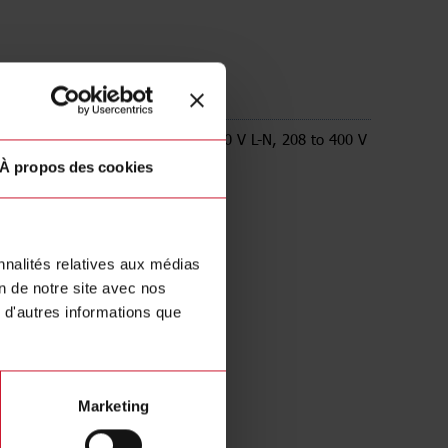
INAV23XS1PFA
e MID Energy analyzer, 120 to 230 V L-N, 208 to 400 V
5) A, RS485 Modbus RTU
À propos des cookies
nnalités relatives aux médias
on de notre site avec nos
 d'autres informations que
Marketing