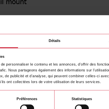
il mount
EM540D
Three-phas
L-L, 5 (6
Contactez nous
Détails
Acheter
ies
e personnaliser le contenu et les annonces, d'offrir des fonctio
rafic. Nous partageons également des informations sur l'utilisati
, de publicité et d'analyse, qui peuvent combiner celles-ci avec
ils ont collectées lors de votre utilisation de leurs services.
Préférences
Statistiques