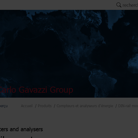
recherc
arlo Gavazzi Group
perçu
Accueil
Produits
Compteurs et analyseurs d'énergie
DIN-rail mo
ers and analysers