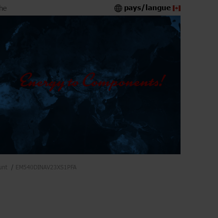
pays/langue
he
unt
EM540DINAV23XS1PFA