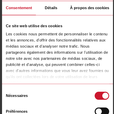
Consentement
Détails
À propos des cookies
Ce site web utilise des cookies
Les cookies nous permettent de personnaliser le contenu
et les annonces, d'offrir des fonctionnalités relatives aux
EM24DINAV23XW1IPFA
médias sociaux et d'analyser notre trafic. Nous
partageons également des informations sur l'utilisation de
Three-phase MID Energy analyzer, 133 to 230 V L-N, 230 to 400
notre site avec nos partenaires de médias sociaux, de
V L-L, 10 (65) A, Wireless M-Bus, internal antenna
publicité et d'analyse, qui peuvent combiner celles-ci
avec d'autres informations que vous leur avez fournies ou
Contactez nous
Acheter
qu'ils ont collectées lors de votre utilisation de leurs
Spécifications
services.
1-phase (2-wire), 220 V L-N;
Sélection
1-phase (2-wire), 230 V L-N;
Nécessaires
du
3-phase (4-wire), 220/380 V;
Voltage inputs
3-phase (4-wire), 230/400 V;
consentement
3-phase (3-wire), 240 V L-L;
3-phase (3-wire), 380 V L-L;
3-phase (3-wire), 400 V L-L
Préférences