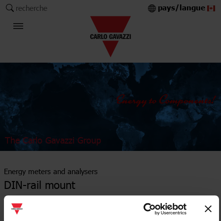
pays/langue
recherche
The Carlo Gavazzi Group
Energy meters and analysers
DIN-rail mount