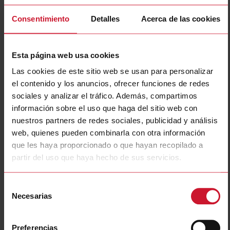
Consentimiento
Detalles
Acerca de las cookies
Esta página web usa cookies
Las cookies de este sitio web se usan para personalizar
el contenido y los anuncios, ofrecer funciones de redes
sociales y analizar el tráfico. Además, compartimos
EM540DINAV23XS1PFA
información sobre el uso que haga del sitio web con
Three-phase MID Energy analyzer, 120 to 230 V L-N, 208 to 400
nuestros partners de redes sociales, publicidad y análisis
V L-L, 5 (65) A, RS485 Modbus RTU
web, quienes pueden combinarla con otra información
que les haya proporcionado o que hayan recopilado a
Contacte con nosotros
Comprar
partir del uso que haya hecho de sus servicios.
Especificaciones
Selección
3-phase (4-wire), 120/208 V;
Necesarias
3-phase (4-wire), 127/220 V;
de
3-phase (4-wire), 220/380 V;
Voltage inputs
3-phase (4-wire), 230/400 V;
consentimiento
3-phase (3-wire), 240 V L-L;
3-phase (3-wire), 380 V L-L;
Preferencias
3-phase (3-wire), 400 V L-L