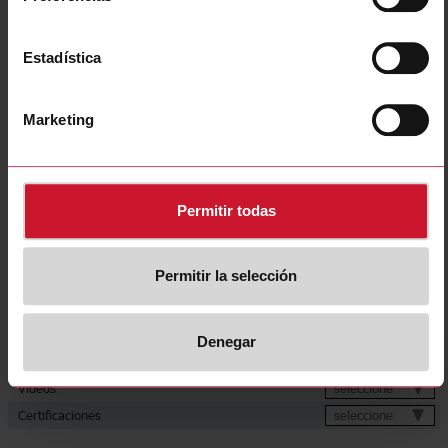
Frequency
50Hz
Current inputs
direct connection up to 65 A
Estadística
Energy metering
Consumption
Communication port and protocol
RS485 (Modbus RTU)
Marketing
Power supply
Self power supply
CE (Europe);
Approvals, marks, declarations
MID (Europe, fiscal metering);
UKCA (UK)
Permitir todas
Descargas
seleccione
Ficha de datos
Permitir la selección
seleccione
Manuales
seleccione
Imágenes
seleccione
Dibujos
Denegar
seleccione
Software de configuración
seleccione
Vídeos
seleccione
Certificaciones